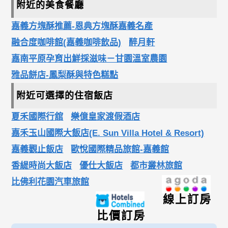
附近的美食餐廳
嘉義方塊酥推薦-恩典方塊酥嘉義名產
融合度咖啡館(嘉義咖啡飲品)
醉月軒
嘉南平原孕育出鮮採滋味－甘園溫室農園
雅品餅店-鳳梨酥與特色糕點
附近可選擇的住宿飯店
夏禾國際行舘
樂億皇家渡假酒店
嘉禾玉山國際大飯店(E. Sun Villa Hotel & Resort)
嘉義觀止飯店
歐悅國際精品旅館-嘉義館
香緹時尚大飯店
優仕大飯店
都市叢林旅館
比佛利花園汽車旅館
線上訂房
比價訂房