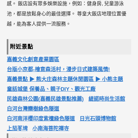
感。 飯店設有眾多娛樂設施，例如：健身房, 兒童游泳
池，都是放鬆身心的最佳選擇。 尊皇大飯店地理位置優
越，能為客人提供一流服務。
附近景點
嘉義文化創意產業園區
台版小京都-檜意森活村，漫步日式建築風情!
嘉義景點 ▶ 熊大庄森林主題休閒園區 ▶ 小熊主題
童話城堡 保養品、親子DIY、觀光工廠
民雄森林公園(嘉義民雄景點推薦)
緹諾時尚生活館
白河台灣欒樹綠色隧道
白河南洋櫻印度紫檀綠色隧道
日光石頭博物館
上茄苳埤
小南海菩陀禪寺