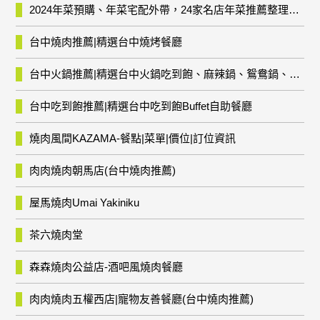
2024年菜預購、年菜宅配外帶，24家名店年菜推薦整理，圍爐輕鬆上菜團圓趣
台中燒肉推薦|精選台中燒烤餐廳
台中火鍋推薦|精選台中火鍋吃到飽、麻辣鍋、鴛鴦鍋、石頭火鍋、酸菜白肉鍋、海鮮鍋、燒酒雞、麻油雞、壽喜燒等熱門人氣火鍋店!
台中吃到飽推薦|精選台中吃到飽Buffet自助餐廳
燒肉風間KAZAMA-餐點|菜單|價位|訂位資訊
肉肉燒肉朝馬店(台中燒肉推薦)
屋馬燒肉Umai Yakiniku
茶六燒肉堂
森森燒肉公益店-酒吧風燒肉餐廳
肉肉燒肉五權西店|寵物友善餐廳(台中燒肉推薦)