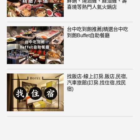
鮮鍋、燒酒雞、麻油雞、壽
喜燒等熱門人氣火鍋店
台中吃到飽推薦|精選台中吃
到飽Buffet自助餐廳
找飯店-線上訂房,飯店,民宿,
汽車旅館(訂房,找住宿,找民
宿)