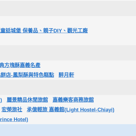
題童話城堡 保養品、親子DIY、觀光工廠
恩典方塊酥嘉義名產
品餅店-鳳梨酥與特色糕點
醉月軒
)
麗景精品休閒旅館
嘉義樂客商務旅館
宏榮旅社
承億輕旅 嘉義館(Light Hostel-Chiayi)
ce Hotel)