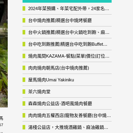
2024年菜預購、年菜宅配外帶，24家名店年菜推薦整理，圍爐輕鬆上菜團圓趣
台中燒肉推薦|精選台中燒烤餐廳
台中火鍋推薦|精選台中火鍋吃到飽、麻辣鍋、鴛鴦鍋、石頭火鍋、酸菜白肉鍋、海鮮鍋、燒酒雞、麻油雞、壽喜燒等熱門人氣火鍋店!
台中吃到飽推薦|精選台中吃到飽Buffet自助餐廳
燒肉風間KAZAMA-餐點|菜單|價位|訂位資訊
肉肉燒肉朝馬店(台中燒肉推薦)
屋馬燒肉Umai Yakiniku
茶六燒肉堂
森森燒肉公益店-酒吧風燒肉餐廳
肉肉燒肉五權西店|寵物友善餐廳(台中燒肉推薦)
米馬
57
湯棧公益店，大推燒酒雞鍋、麻油雞鍋暖暖有夠補