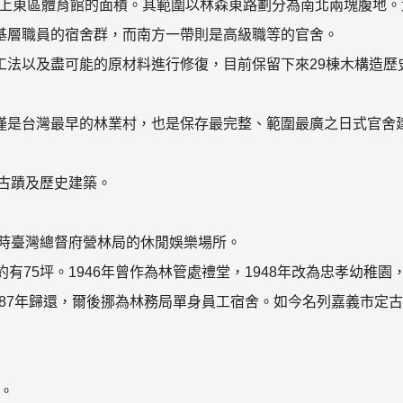
加上東區體育館的面積。其範圍以林森東路劃分為南北兩塊腹地。
基層職員的宿舍群，而南方一帶則是高級職等的官舍。
工法以及盡可能的原材料進行修復，目前保留下來29棟木構造歷
僅是台灣最早的林業村，也是保存最完整、範圍最廣之日式官舍
定古蹟及歷史建築。
當時臺灣總督府營林局的休閒娛樂場所。
有75坪。1946年曾作為林管處禮堂，1948年改為忠孝幼稚園
987年歸還，爾後挪為林務局單身員工宿舍。如今名列嘉義市定古
0。