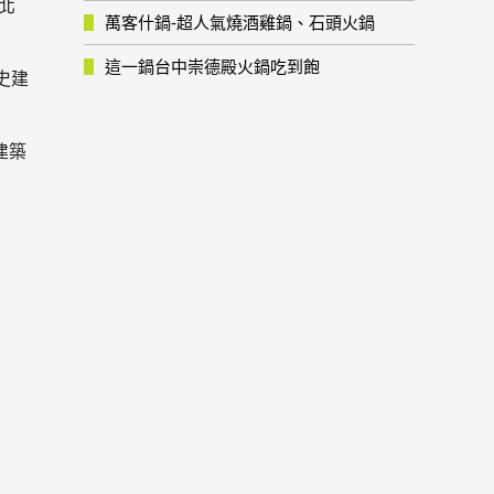
北
萬客什鍋-超人氣燒酒雞鍋、石頭火鍋
這一鍋台中崇德殿火鍋吃到飽
史建
建築
，