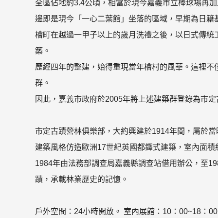
全區佔地約3.4公頃，相當於現今嘉義市立棒球場再
邊即是現今「一心二葉館」坐落的區域，早期為日籍
檜町在越過一甲子以上的歲月洗禮之後，以日式傳統
築。
歷經四年的整建，始得重現當年檜村的風華。這裡不
群。
因此，嘉義市政府於2005年將上述建築群登錄為市
市定古蹟營林俱樂部，大約興建於1914年間，屬於
建築風格仿造歐洲17世紀英國都鐸式建築，室內面積約
1984年由法務部調查局嘉義縣調查站借用辦公，至1
蹟，承載林業歷史的記憶。
戶外空間：24小時開放。 室內展館：10：00~18：0