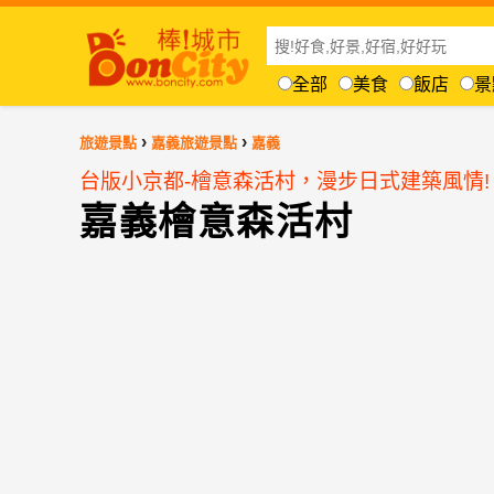
全部
美食
飯店
景
›
›
旅遊景點
嘉義旅遊景點
嘉義
台版小京都-檜意森活村，漫步日式建築風情!
嘉義檜意森活村