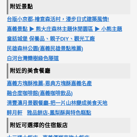
附近景點
台版小京都-檜意森活村，漫步日式建築風情!
嘉義景點 ▶ 熊大庄森林主題休閒園區 ▶ 小熊主題
童話城堡 保養品、親子DIY、觀光工廠
民雄森林公園(嘉義民雄景點推薦)
白河台灣欒樹綠色隧道
附近的美食餐廳
嘉義方塊酥推薦-恩典方塊酥嘉義名產
融合度咖啡館(嘉義咖啡飲品)
清豐濤月景觀餐廳-把一片山林變成美食天地
醉月軒
雅品餅店-鳳梨酥與特色糕點
附近可選擇的住宿飯店