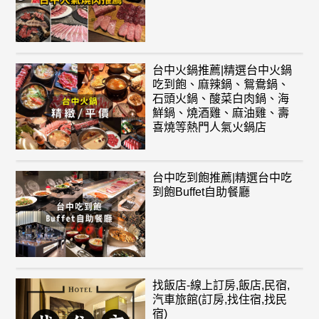
台中火鍋推薦|精選台中火鍋
吃到飽、麻辣鍋、鴛鴦鍋、
石頭火鍋、酸菜白肉鍋、海
鮮鍋、燒酒雞、麻油雞、壽
喜燒等熱門人氣火鍋店
台中吃到飽推薦|精選台中吃
到飽Buffet自助餐廳
找飯店-線上訂房,飯店,民宿,
汽車旅館(訂房,找住宿,找民
宿)