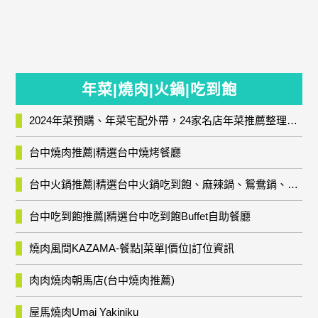
年菜|燒肉|火鍋|吃到飽
2024年菜預購、年菜宅配外帶，24家名店年菜推薦整理，圍爐輕鬆上菜團圓趣
台中燒肉推薦|精選台中燒烤餐廳
台中火鍋推薦|精選台中火鍋吃到飽、麻辣鍋、鴛鴦鍋、石頭火鍋、酸菜白肉鍋、海鮮鍋、燒酒雞、麻油雞、壽喜燒等熱門人氣火鍋店!
台中吃到飽推薦|精選台中吃到飽Buffet自助餐廳
燒肉風間KAZAMA-餐點|菜單|價位|訂位資訊
肉肉燒肉朝馬店(台中燒肉推薦)
屋馬燒肉Umai Yakiniku