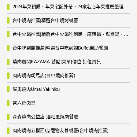
2024年菜預購、年菜宅配外帶，24家名店年菜推薦整理，圍爐輕鬆上菜團圓趣
台中燒肉推薦|精選台中燒烤餐廳
台中火鍋推薦|精選台中火鍋吃到飽、麻辣鍋、鴛鴦鍋、石頭火鍋、酸菜白肉鍋、海鮮鍋、燒酒雞、麻油雞、壽喜燒等熱門人氣火鍋店!
台中吃到飽推薦|精選台中吃到飽Buffet自助餐廳
燒肉風間KAZAMA-餐點|菜單|價位|訂位資訊
肉肉燒肉朝馬店(台中燒肉推薦)
屋馬燒肉Umai Yakiniku
茶六燒肉堂
森森燒肉公益店-酒吧風燒肉餐廳
肉肉燒肉五權西店|寵物友善餐廳(台中燒肉推薦)