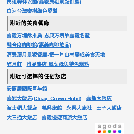
民雄森林公園(嘉義民雄景點推薦)
白河台灣欒樹綠色隧道
附近的美食餐廳
嘉義方塊酥推薦-恩典方塊酥嘉義名產
融合度咖啡館(嘉義咖啡飲品)
清豐濤月景觀餐廳-把一片山林變成美食天地
醉月軒
雅品餅店-鳳梨酥與特色糕點
附近可選擇的住宿飯店
安蘭居國際青年館
嘉冠大飯店(Chiayi Crown Hotel)
嘉新大飯店
波士頓大飯店
義興旅館
永興大旅社
王子大飯店
大三通大飯店
嘉義優遊商旅大飯店