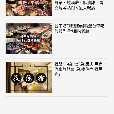
鮮鍋、燒酒雞、麻油雞、壽
喜燒等熱門人氣火鍋店
台中吃到飽推薦|精選台中吃
到飽Buffet自助餐廳
找飯店-線上訂房,飯店,民宿,
汽車旅館(訂房,找住宿,找民
宿)