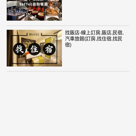
找飯店-線上訂房,飯店,民宿,
汽車旅館(訂房,找住宿,找民
宿)