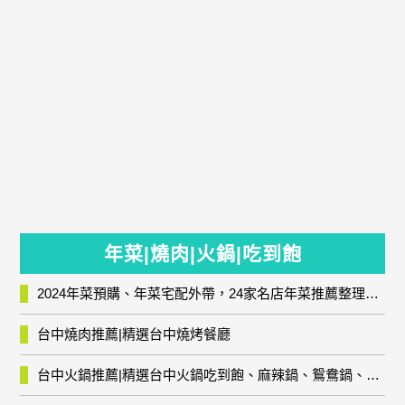
年菜|燒肉|火鍋|吃到飽
2024年菜預購、年菜宅配外帶，24家名店年菜推薦整理，圍爐輕鬆上菜團圓趣
台中燒肉推薦|精選台中燒烤餐廳
台中火鍋推薦|精選台中火鍋吃到飽、麻辣鍋、鴛鴦鍋、石頭火鍋、酸菜白肉鍋、海鮮鍋、燒酒雞、麻油雞、壽喜燒等熱門人氣火鍋店!