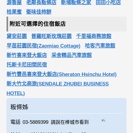
源香屋
老鄰長粄條店
新埔粄條之家
田田小吃店
桔果蜜
衛味佳柿餅
附近可選擇的住宿飯店
黛安莊園
普羅旺斯玫瑰莊園
千里福商務旅館
早苗莊園民宿(Zaomiao Cottage)
哈客汽車旅館
新竹喜來登大飯店
采舍精品汽車旅館
托斯卡尼田間民宿
新竹豐邑喜來登大飯店(Sheraton Hsinchu Hotel)
新大竹北商旅(SENDALE ZHUBEI BUSINESS
HOTEL)
粄條姊
電話
03-5889399
請說在棒城市看到