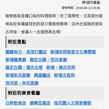
棒!城市彙編
發佈時間：
2016-06-12 18:39
粄條姊有各種口味的料理板條，吃了還想吃，尤其是炒板
條有好多種最特別的是只賣粄條餐唷，店內也奘飾的很有
古早味，會讓人一去還想再去唷!
附近景點
鏗鏘有力‧長茂打鐵店
新埔宗祠客家文化導覽館
新埔義勇廟
縣定古蹟‧范氏家廟
縣定古蹟‧潘氏古厝
新埔‧陳氏宗祠
新埔朱氏家廟
興盛鐵店
新埔文昌祠
西河堂‧林氏家廟
附近的美食餐廳
日昇飲食店
錦興豆腐店
桂花園人文客家餐館