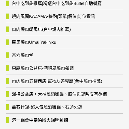
台中吃到飽推薦|精選台中吃到飽Buffet自助餐廳
燒肉風間KAZAMA-餐點|菜單|價位|訂位資訊
肉肉燒肉朝馬店(台中燒肉推薦)
屋馬燒肉Umai Yakiniku
茶六燒肉堂
森森燒肉公益店-酒吧風燒肉餐廳
肉肉燒肉五權西店|寵物友善餐廳(台中燒肉推薦)
湯棧公益店，大推燒酒雞鍋、麻油雞鍋暖暖有夠補
萬客什鍋-超人氣燒酒雞鍋、石頭火鍋
這一鍋台中崇德殿火鍋吃到飽