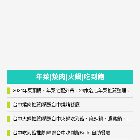
年菜|燒肉|火鍋|吃到飽
2024年菜預購、年菜宅配外帶，24家名店年菜推薦整理，圍爐輕鬆上菜團圓趣
台中燒肉推薦|精選台中燒烤餐廳
台中火鍋推薦|精選台中火鍋吃到飽、麻辣鍋、鴛鴦鍋、石頭火鍋、酸菜白肉鍋、海鮮鍋、燒酒雞、麻油雞、壽喜燒等熱門人氣火鍋店!
台中吃到飽推薦|精選台中吃到飽Buffet自助餐廳