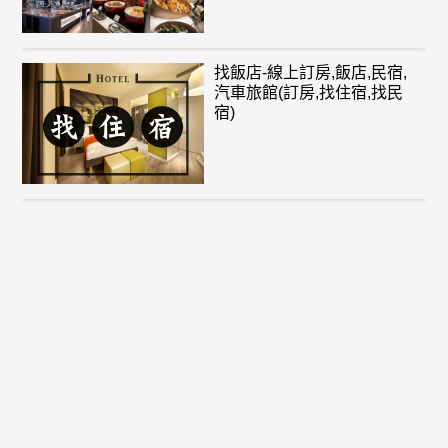
找飯店-線上訂房,飯店,民宿,
汽車旅館(訂房,找住宿,找民
宿)