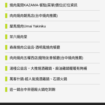
燒肉風間KAZAMA-餐點|菜單|價位|訂位資訊
肉肉燒肉朝馬店(台中燒肉推薦)
屋馬燒肉Umai Yakiniku
茶六燒肉堂
森森燒肉公益店-酒吧風燒肉餐廳
肉肉燒肉五權西店|寵物友善餐廳(台中燒肉推薦)
湯棧公益店，大推燒酒雞鍋、麻油雞鍋暖暖有夠補
萬客什鍋-超人氣燒酒雞鍋、石頭火鍋
這一鍋台中崇德殿火鍋吃到飽