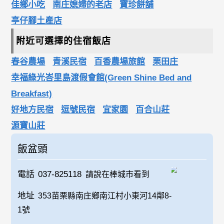
佳鄉小吃
南庄媳婦的老店
寶珍餅舖
亭仔腳土產店
附近可選擇的住宿飯店
春谷農場
青溪民宿
百香農場旅館
栗田庄
幸福綠光峇里島渡假會館(Green Shine Bed and
Breakfast)
好地方民宿
逗號民宿
宜家園
百合山莊
源寶山莊
飯盆頭
電話
037-825118
請說在棒城市看到
地址
353苗栗縣南庄鄉南江村小東河14鄰8-
1號