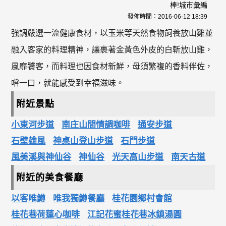
棒!城市彙編
發佈時間：
2016-06-12 18:39
強調嚴選一流健康食材，以玉米等天然食物飼養放山雞並
融入客家的料理精神，讓裹著金黃色外皮的白斬放山雞，
風靡饕客，而料理也因食材新鮮，母須繁複的香料伴佐，
嚐一口，就能感受到幸福滋味。
附近景點
小東河步道
南庄山間情調咖啡
通安步道
石壁雄風
神桌山登山步道
石門步道
風美溪與神仙谷
神仙谷
光天高山步道
南天古道
附近的美食餐廳
以客唯鱒
唯我獨鱒餐廳
桂花園鄉村會館
桂花巷荷蓮心咖啡
江記花蜜桂花巷冰鎮湯圓