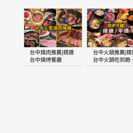
台中燒肉推薦|精選
台中火鍋推薦|精
台中燒烤餐廳
台中火鍋吃到飽
麻辣鍋、鴛鴦鍋
石頭火鍋、酸菜
肉鍋、海鮮鍋、
酒雞、麻油雞、
喜燒等熱門人氣
鍋店