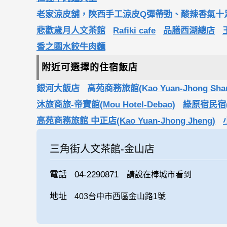
老家涼皮舖，陝西手工涼皮Q彈帶勁、酸辣香氣十
悲歡歲月人文茶館
Rafiki cafe
品膳西湖總店
香之園水餃牛肉麵
附近可選擇的住宿飯店
銀河大飯店
高苑商務旅館(Kao Yuan-Jhong Shan 
沐旅商旅-帝寶館(Mou Hotel-Debao)
綠原宿民宿(G
高苑商務旅館 中正店(Kao Yuan-Jhong Jheng)
三角街人文茶館-金山店
電話
04-2290871
請說在棒城市看到
地址
403台中市西區金山路1號