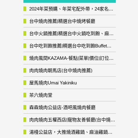
2024年菜預購、年菜宅配外帶，24家名店年菜推薦整理，圍爐輕鬆上菜團圓趣
台中燒肉推薦|精選台中燒烤餐廳
台中火鍋推薦|精選台中火鍋吃到飽、麻辣鍋、鴛鴦鍋、石頭火鍋、酸菜白肉鍋、海鮮鍋、燒酒雞、麻油雞、壽喜燒等熱門人氣火鍋店!
台中吃到飽推薦|精選台中吃到飽Buffet自助餐廳
燒肉風間KAZAMA-餐點|菜單|價位|訂位資訊
肉肉燒肉朝馬店(台中燒肉推薦)
屋馬燒肉Umai Yakiniku
茶六燒肉堂
森森燒肉公益店-酒吧風燒肉餐廳
肉肉燒肉五權西店|寵物友善餐廳(台中燒肉推薦)
湯棧公益店，大推燒酒雞鍋、麻油雞鍋暖暖有夠補