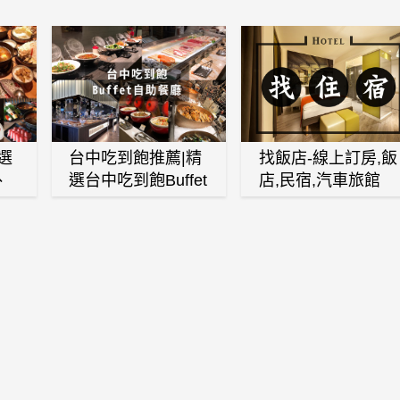
選
台中吃到飽推薦|精
找飯店-線上訂房,飯
、
選台中吃到飽Buffet
店,民宿,汽車旅館
、
自助餐廳
(訂房,找住宿,找民
白
宿)
燒
壽
火