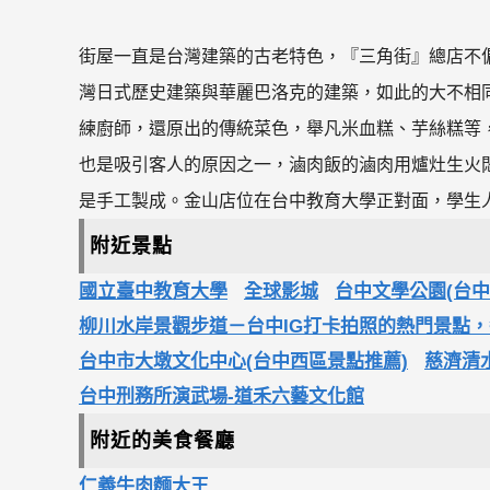
街屋一直是台灣建築的古老特色，『三角街』總店不
灣日式歷史建築與華麗巴洛克的建築，如此的大不相
練廚師，還原出的傳統菜色，舉凡米血糕、芋絲糕等
也是吸引客人的原因之一，滷肉飯的滷肉用爐灶生火
是手工製成。金山店位在台中教育大學正對面，學生
附近景點
國立臺中教育大學
全球影城
台中文學公園(台中
柳川水岸景觀步道－台中IG打卡拍照的熱門景點
台中市大墩文化中心(台中西區景點推薦)
慈濟清
台中刑務所演武場-道禾六藝文化館
附近的美食餐廳
仁義牛肉麵大王