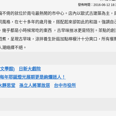
發佈時間：
2016-06-12 18:
偏不倚的就位於南屯最熱鬧的市中心。店內以歐式古建築為主，
同風格，在七十多年的歲月後，搭配起來卻如此的和諧。強調自
，幾乎都是小時候常吃的東西 ，古早味挫冰更是特別。茶點的創
悶煮，呈現古早味，涼拌養生針菇加點檸檬汁十分爽口，所有餐
人潮絡繹不絕。
文學館)
日新大戲院
，每年耶誕燈光展期更是絢爛迷人！
水靜思堂
孫立人將軍故居
台中市役所