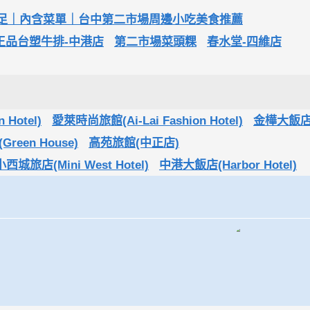
足｜內含菜單｜台中第二市場周邊小吃美食推薦
王品台塑牛排-中港店
第二市場菜頭粿
春水堂-四維店
Hotel)
愛萊時尚旅館(Ai-Lai Fashion Hotel)
金樺大飯
reen House)
高苑旅館(中正店)
小西城旅店(Mini West Hotel)
中港大飯店(Harbor Hotel)