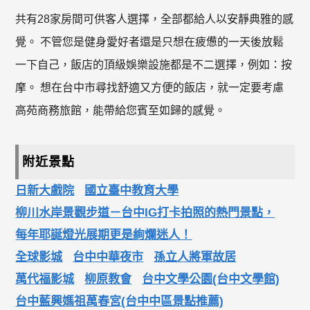
共有28家房間可供客人選擇，全部都給人以安靜典雅的感
覺。 不管您是健身愛好者還是只想在疲憊的一天後放鬆
一下自己，飯店的頂級娛樂設施都是不二選擇，例如：按
摩。 想在台中市尋找舒適又方便的飯店，就一定要考慮
高苑商務旅館，能帶給您賓至如歸的感覺。
附近景點
日新大戲院
國立臺中教育大學
柳川水岸景觀步道－台中IG打卡拍照的熱門景點，
每年耶誕燈光展期更是絢爛迷人！
全球影城
台中中華夜市
孫立人將軍故居
萬代福影城
柳原教會
台中文學公園(台中文學館)
台中藍興媽祖萬春宮(台中中區景點推薦)