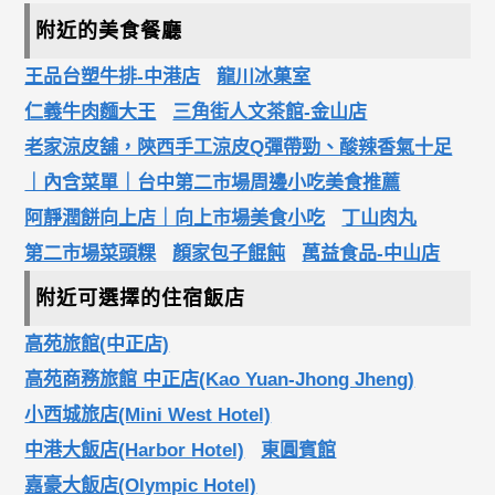
附近的美食餐廳
王品台塑牛排-中港店
龍川冰菓室
仁義牛肉麵大王
三角街人文茶館-金山店
老家涼皮舖，陝西手工涼皮Q彈帶勁、酸辣香氣十足
｜內含菜單｜台中第二市場周邊小吃美食推薦
阿靜潤餅向上店｜向上市場美食小吃
丁山肉丸
第二市場菜頭粿
顏家包子餛飩
萬益食品-中山店
附近可選擇的住宿飯店
高苑旅館(中正店)
高苑商務旅館 中正店(Kao Yuan-Jhong Jheng)
小西城旅店(Mini West Hotel)
中港大飯店(Harbor Hotel)
東圓賓館
嘉豪大飯店(Olympic Hotel)