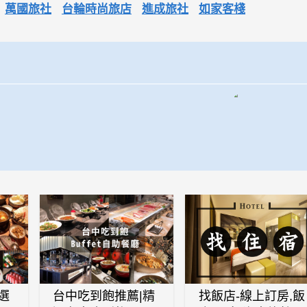
萬國旅社
台輪時尚旅店
進成旅社
如家客棧
選
台中吃到飽推薦|精
找飯店-線上訂房,飯