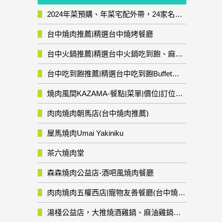
2024年菜預購、年菜宅配外帶，24家名店年菜推薦整理，圍爐輕鬆上菜團圓趣
台中燒肉推薦|精選台中燒烤餐廳
台中火鍋推薦|精選台中火鍋吃到飽、麻辣鍋、鴛鴦鍋、石頭火鍋、酸菜白肉鍋、海鮮鍋、燒酒雞、麻油雞、壽喜燒等熱門人氣火鍋店!
台中吃到飽推薦|精選台中吃到飽Buffet自助餐廳
燒肉風間KAZAMA-餐點|菜單|價位|訂位資訊
肉肉燒肉朝馬店(台中燒肉推薦)
屋馬燒肉Umai Yakiniku
茶六燒肉堂
森森燒肉公益店-酒吧風燒肉餐廳
肉肉燒肉五權西店|寵物友善餐廳(台中燒肉推薦)
湯棧公益店，大推燒酒雞鍋、麻油雞鍋暖暖有夠補