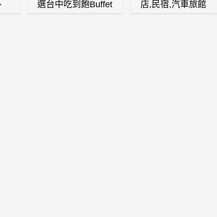
、
選台中吃到飽Buffet
店,民宿,汽車旅館
、
自助餐廳
(訂房,找住宿,找民
白
宿)
燒
壽
火