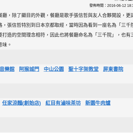
發佈時間：
2016-06-12 18:
餐廳，除了顯目的外觀，餐廳是歌手張信哲與友人合夥開設，更
格，張信哲特別到日本京都取經，當時因為看到一座名為「三千
要打造的空間理念相符，因此也將餐廳命名為「三千院」，也有
意味。
音樂館
阿猴城門
中山公園
聖十字架教堂
屏東書院
任家涼麵(創始店)
紅目有滷味茶坊
新園牛肉爐