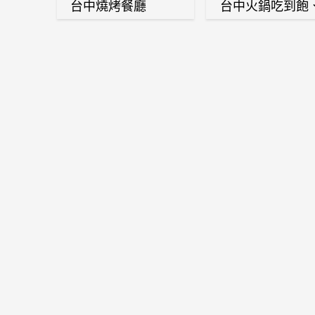
台中燒烤餐廳
台中火鍋吃到飽
麻辣鍋、鴛鴦鍋
石頭火鍋、酸菜
肉鍋、海鮮鍋、
酒雞、麻油雞、
喜燒等熱門人氣
鍋店