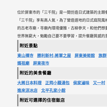
位於屏東市的「三千院」是一間仿造日式建築的主題
「三千院」享有高人氣，為了營造道地的日式庭院風
的古老寺廟，寺廟內環境優雅，古柳參天，和他們想
世界無窮大，勉勵自己要不要學習，提升餐廳質感的
附近景點
東山禪寺
勝利新村-將軍之屋
屏東美術館
族群
媽祖廟
屏東夜市
附近的美食餐廳
大將日本料理
正筠小籠湯包
侯家滷味
又一村
進來涼冰店
北平孔家小館
附近可選擇的住宿飯店