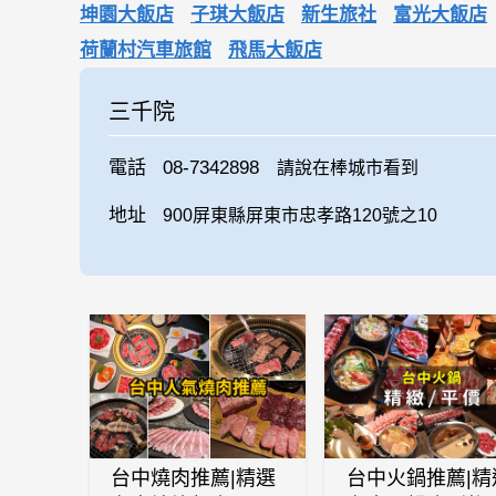
坤園大飯店
子琪大飯店
新生旅社
富光大飯店
荷蘭村汽車旅館
飛馬大飯店
三千院
電話
08-7342898
請說在棒城市看到
地址
900屏東縣屏東市忠孝路120號之10
台中燒肉推薦|精選
台中火鍋推薦|精