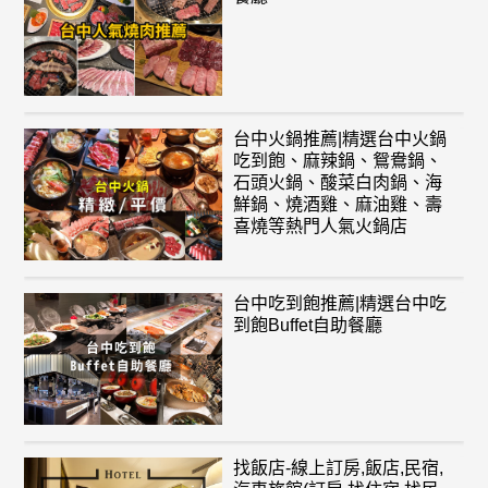
台中火鍋推薦|精選台中火鍋
吃到飽、麻辣鍋、鴛鴦鍋、
石頭火鍋、酸菜白肉鍋、海
鮮鍋、燒酒雞、麻油雞、壽
喜燒等熱門人氣火鍋店
台中吃到飽推薦|精選台中吃
到飽Buffet自助餐廳
找飯店-線上訂房,飯店,民宿,