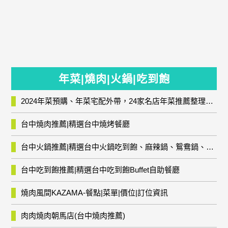
年菜|燒肉|火鍋|吃到飽
2024年菜預購、年菜宅配外帶，24家名店年菜推薦整理，圍爐輕鬆上菜團圓趣
台中燒肉推薦|精選台中燒烤餐廳
台中火鍋推薦|精選台中火鍋吃到飽、麻辣鍋、鴛鴦鍋、石頭火鍋、酸菜白肉鍋、海鮮鍋、燒酒雞、麻油雞、壽喜燒等熱門人氣火鍋店!
台中吃到飽推薦|精選台中吃到飽Buffet自助餐廳
燒肉風間KAZAMA-餐點|菜單|價位|訂位資訊
肉肉燒肉朝馬店(台中燒肉推薦)