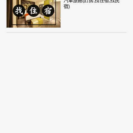
汽車旅館(訂房,找住宿,找民
宿)