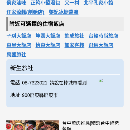
侯家滷味
正筠小籠湯包
又一村
北平孔家小館
任家涼麵(創始店)
黎記冰糖醬鴨
附近可選擇的住宿飯店
子琪大飯店
坤園大飯店
進成旅社
台輪時尚旅店
東星大飯店
怡東大飯店
如家客棧
飛馬大飯店
萬國旅社
新生旅社
電話
08-7323021
請說在棒城市看到
地址
900屏東縣屏東市
台中燒肉推薦|精選台中燒烤
餐廳