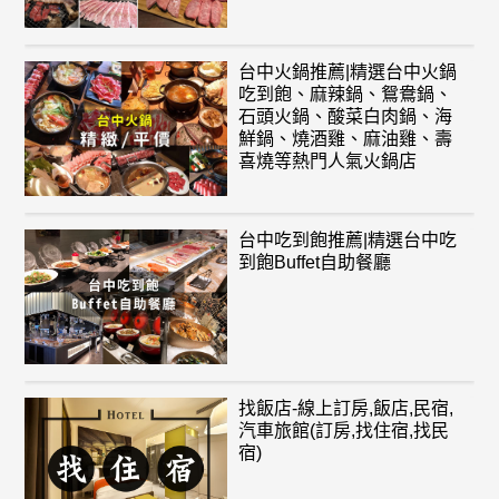
台中火鍋推薦|精選台中火鍋
吃到飽、麻辣鍋、鴛鴦鍋、
石頭火鍋、酸菜白肉鍋、海
鮮鍋、燒酒雞、麻油雞、壽
喜燒等熱門人氣火鍋店
台中吃到飽推薦|精選台中吃
到飽Buffet自助餐廳
找飯店-線上訂房,飯店,民宿,
汽車旅館(訂房,找住宿,找民
宿)