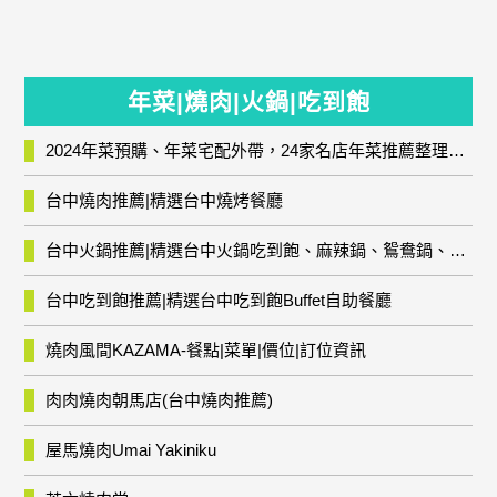
年菜|燒肉|火鍋|吃到飽
2024年菜預購、年菜宅配外帶，24家名店年菜推薦整理，圍爐輕鬆上菜團圓趣
台中燒肉推薦|精選台中燒烤餐廳
台中火鍋推薦|精選台中火鍋吃到飽、麻辣鍋、鴛鴦鍋、石頭火鍋、酸菜白肉鍋、海鮮鍋、燒酒雞、麻油雞、壽喜燒等熱門人氣火鍋店!
台中吃到飽推薦|精選台中吃到飽Buffet自助餐廳
燒肉風間KAZAMA-餐點|菜單|價位|訂位資訊
肉肉燒肉朝馬店(台中燒肉推薦)
屋馬燒肉Umai Yakiniku