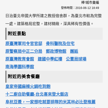
棒!城市彙編
發佈時間：
2016-06-12 18:49
日治臺北帝國大學所建之教授宿舍群，為臺北市較為完整
一處。建築格局宏整，建材精緻，深具稀有性價值。
附近景點
原臺灣軍司令官官邸
骨科醫院及住宅
原警察局中正二分局
郵政博物館
邂逅
原臺灣教育會館
建國中學紅樓
公賣局球場
南海學園科學館
附近的美食餐廳
皇家帝國麻辣火鍋吃到飽
十二廚自助餐廳-台北喜來登大飯店
阜杭豆漿，一家想吃就要排隊的米其林必比登推薦