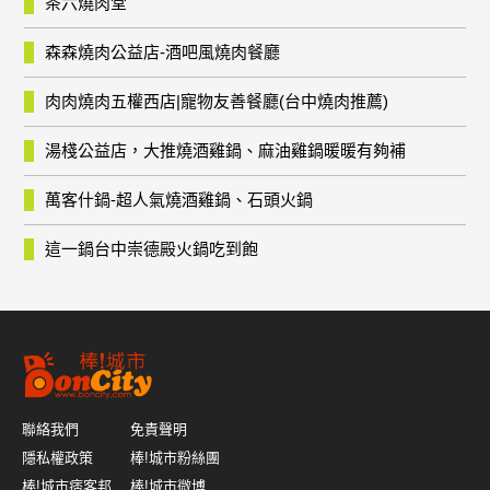
茶六燒肉堂
森森燒肉公益店-酒吧風燒肉餐廳
肉肉燒肉五權西店|寵物友善餐廳(台中燒肉推薦)
湯棧公益店，大推燒酒雞鍋、麻油雞鍋暖暖有夠補
萬客什鍋-超人氣燒酒雞鍋、石頭火鍋
這一鍋台中崇德殿火鍋吃到飽
聯絡我們
免責聲明
隱私權政策
棒!城市粉絲團
棒!城市痞客邦
棒!城市微博