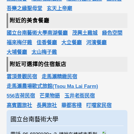
吾樂之緣聖母堂
玄天上帝廟
附近的美食餐廳
國立台南藝術大學南湖餐廳
茂興土雞城
綠色空間
福來梅仔雞
佳香餐廳
大立餐廳
河濱餐廳
大埔餐廳
太山梅子雞
附近可選擇的住宿飯店
雲頂景觀民宿
走馬瀨精緻民宿
走馬瀨農場歐式旅館(Tsou Ma Lai Farm)
556吉荷民宿
芒果物語
玉井老街民宿
高賓園旅社
長興旅社
華都客棧
叮噹家民宿
國立台南藝術大學