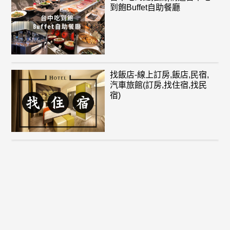
到飽Buffet自助餐廳
找飯店-線上訂房,飯店,民宿,
汽車旅館(訂房,找住宿,找民
宿)