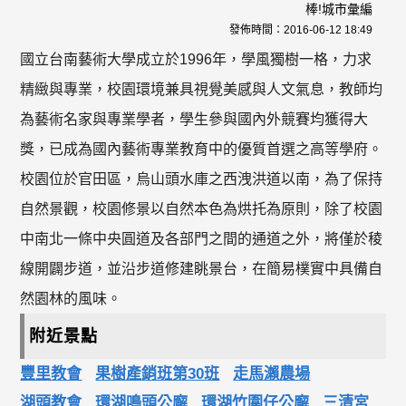
棒!城市彙編
發佈時間：
2016-06-12 18:49
國立台南藝術大學成立於1996年，學風獨樹一格，力求
精緻與專業，校園環境兼具視覺美感與人文氣息，教師均
為藝術名家與專業學者，學生參與國內外競賽均獲得大
獎，已成為國內藝術專業教育中的優質首選之高等學府。
校園位於官田區，烏山頭水庫之西洩洪道以南，為了保持
自然景觀，校園修景以自然本色為烘托為原則，除了校園
中南北一條中央圓道及各部門之間的通道之外，將僅於稜
線開闢步道，並沿步道修建眺景台，在簡易樸實中具備自
然園林的風味。
附近景點
豐里教會
果樹產銷班第30班
走馬瀨農場
湖頭教會
環湖鳴頭公廨
環湖竹圍仔公廨
三清宮