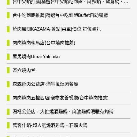
台中火鍋推薦|精選台中火鍋吃到飽、麻辣鍋、鴛鴦鍋、石頭火鍋、酸菜白肉鍋、海鮮鍋、燒酒雞、麻油雞、壽喜燒等熱門人氣火鍋店!
台中吃到飽推薦|精選台中吃到飽Buffet自助餐廳
燒肉風間KAZAMA-餐點|菜單|價位|訂位資訊
肉肉燒肉朝馬店(台中燒肉推薦)
屋馬燒肉Umai Yakiniku
茶六燒肉堂
森森燒肉公益店-酒吧風燒肉餐廳
肉肉燒肉五權西店|寵物友善餐廳(台中燒肉推薦)
湯棧公益店，大推燒酒雞鍋、麻油雞鍋暖暖有夠補
萬客什鍋-超人氣燒酒雞鍋、石頭火鍋