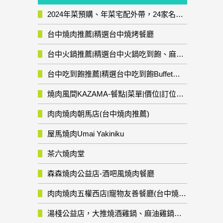
2024年菜預購、年菜宅配外帶，24家名店年菜推薦整理，圍爐輕鬆上菜團圓趣
台中燒肉推薦|精選台中燒烤餐廳
台中火鍋推薦|精選台中火鍋吃到飽、麻辣鍋、鴛鴦鍋、石頭火鍋、酸菜白肉鍋、海鮮鍋、燒酒雞、麻油雞、壽喜燒等熱門人氣火鍋店!
台中吃到飽推薦|精選台中吃到飽Buffet自助餐廳
燒肉風間KAZAMA-餐點|菜單|價位|訂位資訊
肉肉燒肉朝馬店(台中燒肉推薦)
屋馬燒肉Umai Yakiniku
茶六燒肉堂
森森燒肉公益店-酒吧風燒肉餐廳
肉肉燒肉五權西店|寵物友善餐廳(台中燒肉推薦)
湯棧公益店，大推燒酒雞鍋、麻油雞鍋暖暖有夠補