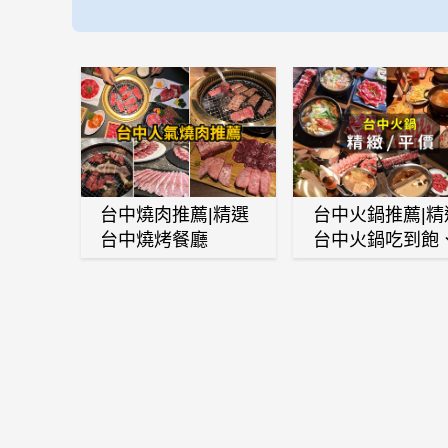
台中燒肉推薦|精選
台中火鍋推薦|精
台中燒烤餐廳
台中火鍋吃到飽
麻辣鍋、鴛鴦鍋
石頭火鍋、酸菜
肉鍋、海鮮鍋、
酒雞、麻油雞、
喜燒等熱門人氣
鍋店