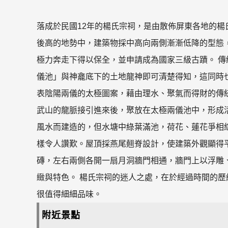
落成於民國12年的楊氏宗祠，是由散佈屏東各地的
後高的地勢中，建築物採中高向兩側漸漸低降的型態
極力奔走下得以保全，並申請成為國家三級古蹟。 
儀池」與神龕底下的土地龍神即可清楚得知，這同時
表陰陽兩儀的太極圖案，藉由理水、聚氣而得財的傳
武山的龍脈接引進來後，聚放在太極兩儀池中，形成
風水而建造的，但水塘中綠葉滿池，荷花、蓮花爭相
樣令人讚歎。屋頂採燕尾翹脊設計，使建築外觀顯得
磚，左右兩側各開一扇月洞牆門相通，牆門上以浮雕
緻與特色。 楊氏宗祠的迷人之處，在於經過時間的
很值得細細品味。
附近景點