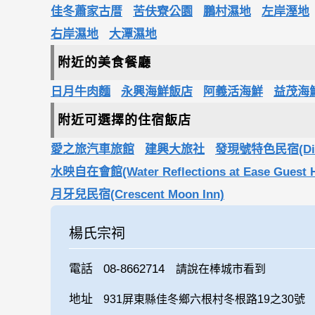
佳冬蕭家古厝
苦伕寮公園
鵬村濕地
左岸溼地
右岸濕地
大潭濕地
附近的美食餐廳
日月牛肉麵
永興海鮮飯店
阿義活海鮮
益茂海
附近可選擇的住宿飯店
愛之旅汽車旅館
建興大旅社
發現號特色民宿(Disco
水映自在會館(Water Reflections at Ease Guest 
月牙兒民宿(Crescent Moon Inn)
楊氏宗祠
電話
08-8662714
請說在棒城市看到
地址
931屏東縣佳冬鄉六根村冬根路19之30號