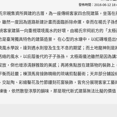
發佈時間：
2016-06-12 18:
楊氏宗親集資所興建的古厝，為一座傳統客家四合院建築，坐落在
，雖然一度因為道路新建計畫而面臨拆除命運，幸而在楊氏子孫
傳統客家建築一向重視環境風水的好壞，由楊氏宗祠前方的「太極
也是臺灣獨具特色的建築造景。 在心型的水塘中，以紅磚堆造出
統風水學說，達到遇水則發及生生不息的期望；而土地龍神則是
活絡的風水，以庇蔭後代的子子孫孫。 太極兩儀池雖然是因為講
綻放，倒也增添清靜雅致的美感；再將焦點放在建築物的裝飾上
平衡而莊嚴；棟頂馬背接飾精緻的琉璃剪黏藝術；天井部分鋪設
、交趾陶、彩繪鑿花及竹節鏤刻花窗裝飾，皆充分展現客家工藝
歷練後，依然散發淳厚的韻味，那是現代新式建築無法比擬的價值