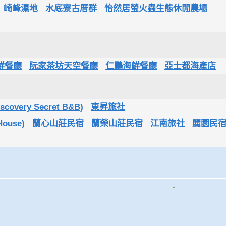
崎峰濕地
水底寮古厝群
怡然居螢火蟲生態休閒農場
鮮餐廳
阮家茶坊天空餐廳
仁鵬海鮮餐廳
亞士都海產店
very Secret B&B)
東昇旅社
House)
蘭心山莊民宿
蘭榮山莊民宿
江南旅社
麗園民