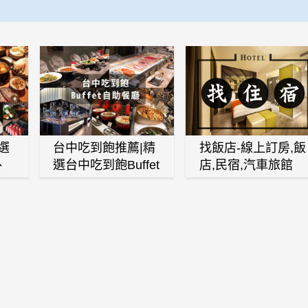
選
台中吃到飽推薦|精
找飯店-線上訂房,飯
、
選台中吃到飽Buffet
店,民宿,汽車旅館
、
自助餐廳
(訂房,找住宿,找民
白
宿)
燒
壽
火