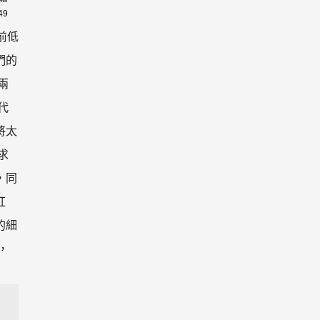
49
前低
們的
兩
代
將太
求
，同
紅
的細
，