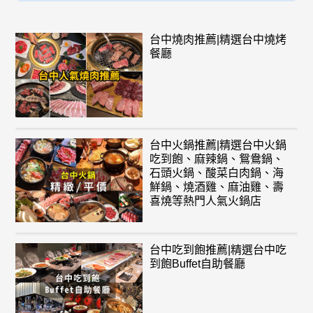
台中燒肉推薦|精選台中燒烤
餐廳
台中火鍋推薦|精選台中火鍋
吃到飽、麻辣鍋、鴛鴦鍋、
石頭火鍋、酸菜白肉鍋、海
鮮鍋、燒酒雞、麻油雞、壽
喜燒等熱門人氣火鍋店
台中吃到飽推薦|精選台中吃
到飽Buffet自助餐廳