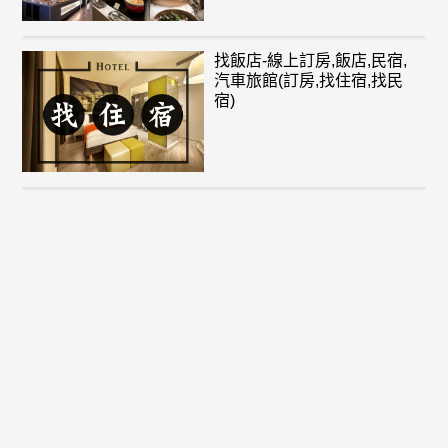
找飯店-線上訂房,飯店,民宿,
汽車旅館(訂房,找住宿,找民
宿)