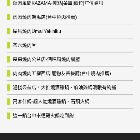
燒肉風間KAZAMA-餐點|菜單|價位|訂位資訊
肉肉燒肉朝馬店(台中燒肉推薦)
屋馬燒肉Umai Yakiniku
茶六燒肉堂
森森燒肉公益店-酒吧風燒肉餐廳
肉肉燒肉五權西店|寵物友善餐廳(台中燒肉推薦)
湯棧公益店，大推燒酒雞鍋、麻油雞鍋暖暖有夠補
萬客什鍋-超人氣燒酒雞鍋、石頭火鍋
這一鍋台中崇德殿火鍋吃到飽