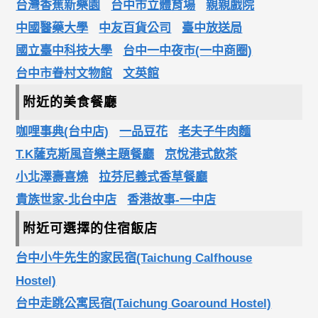
台灣香蕉新樂園
台中市立體育場
親親戲院
中國醫藥大學
中友百貨公司
臺中放送局
國立臺中科技大學
台中一中夜市(一中商圈)
台中市眷村文物館
文英館
附近的美食餐廳
咖哩事典(台中店)
一品豆花
老夫子牛肉麵
T.K薩克斯風音樂主題餐廳
京悅港式飲茶
小北澤壽喜燒
拉芬尼義式香草餐廳
貴族世家-北台中店
香港故事-一中店
附近可選擇的住宿飯店
台中小牛先生的家民宿(Taichung Calfhouse
Hostel)
台中走跳公寓民宿(Taichung Goaround Hostel)