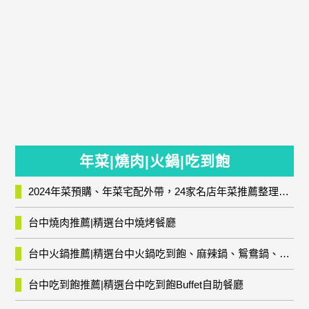
年菜|燒肉|火鍋|吃到飽
2024年菜預購、年菜宅配外帶，24家名店年菜推薦整理，圍爐輕鬆上菜團圓趣
台中燒肉推薦|精選台中燒烤餐廳
台中火鍋推薦|精選台中火鍋吃到飽、麻辣鍋、鴛鴦鍋、石頭火鍋、酸菜白肉鍋、海鮮鍋、燒酒雞、麻油雞、壽喜燒等熱門人氣火鍋店!
台中吃到飽推薦|精選台中吃到飽Buffet自助餐廳