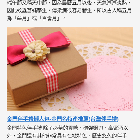
端午節又稱天中節，因為農曆五月以後，天氣漸漸炎熱，
因此蚊蟲蒼蠅孳生，傳染病很容易發生，所以古人稱五月
為「惡月」或「百毒月」。
金門伴手禮懶人包-金門名特產推薦(台灣伴手禮)
金門特色伴手禮 除了必帶的貢糖、砲彈鋼刀、高粱酒以
外，金門還有其他非常具有在地特色、歷史悠久的伴手