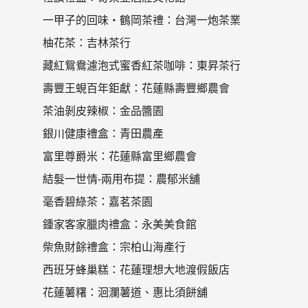
一甲子的回味‧鶴岡茶禮：台灣一炮茶業
柚花茶：吉林茶行
藏紅鴛鴦濾泡式蜜香紅茶咖啡：東昇茶行
壽豐王蜆百年鉅獻：花蓮縣壽豐鄉農會
茶油剝皮辣椒：金品醬園
銀川健康禮盒：青田農產
富里尊爵米：花蓮縣富里鄉農會
結髮一世情-兩用布提：農郁米舖
毫香碧綠茶：嘉茗茶園
鍾家客家臘肉禮盒：永美美食館
柴魚財餘禮盒：宗柏山海產行
西班牙蜂巢糕：花蓮理想大地渡假飯店
花蓮薯糬：洄瀾薯道、惠比須餅舖