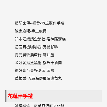
楊記家傳--振發-地瓜酥伴手禮
陳家麻糬-手工麻糬
知本江媽媽企業社-洛神燕麥糕
初鹿有機咖啡園-有機咖啡
青亮農牧農產行-麻油薑
金好饗鯊魚黑幫-旗魚干滷肉
銅好饗台東好味滷-滷味
草根香-深層海鹽飛彈旗魚丸
花蓮伴手禮
禮讚禮盒：奇萊亞酒莊文化館