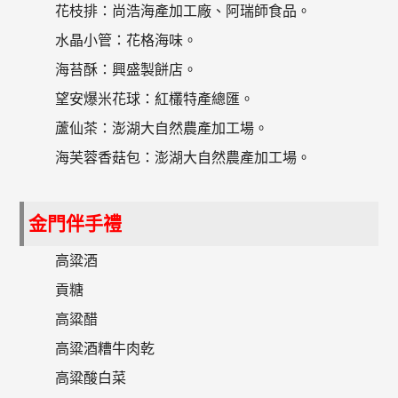
花枝排：尚浩海產加工廠、阿瑞師食品。
水晶小管：花格海味。
海苔酥：興盛製餅店。
望安爆米花球：紅欉特產總匯。
蘆仙茶：澎湖大自然農產加工場。
海芙蓉香菇包：澎湖大自然農產加工場。
金門伴手禮
高粱酒
貢糖
高粱醋
高粱酒糟牛肉乾
高粱酸白菜