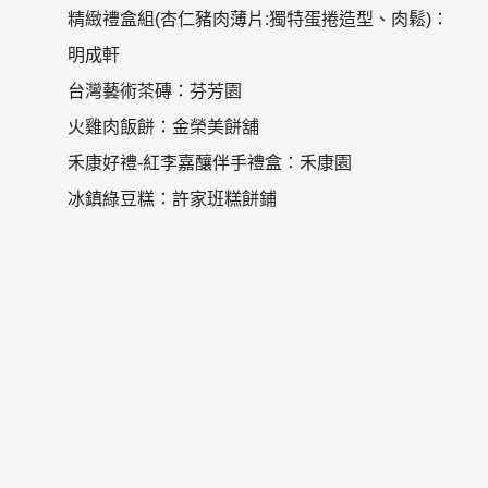
精緻禮盒組(杏仁豬肉薄片:獨特蛋捲造型、肉鬆)：
明成軒
台灣藝術茶磚：芬芳園
火雞肉飯餅：金榮美餅舖
禾康好禮-紅李嘉釀伴手禮盒：禾康園
冰鎮綠豆糕：許家班糕餅鋪