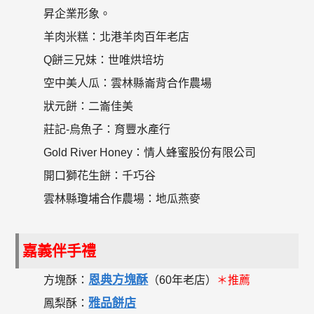
昇企業形象。
羊肉米糕：北港羊肉百年老店
Q餅三兄妹：世唯烘培坊
空中美人瓜：雲林縣崙背合作農場
狀元餅：二崙佳美
莊記-烏魚子：育豐水產行
Gold River Honey：情人蜂蜜股份有限公司
開口獅花生餅：千巧谷
雲林縣瓊埔合作農場：地瓜燕麥
嘉義伴手禮
恩典方塊酥
方塊酥：
（60年老店）
＊推薦
雅品餅店
鳳梨酥：