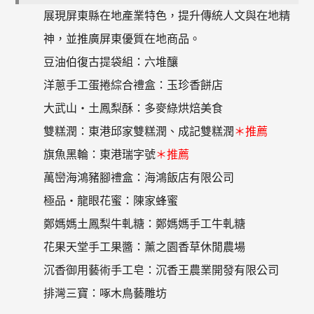
展現屏東縣在地產業特色，提升傳統人文與在地精
神，並推廣屏東優質在地商品。
豆油伯復古提袋組：六堆釀
洋蔥手工蛋捲綜合禮盒：玉珍香餅店
大武山‧土鳳梨酥：多麥綠烘焙美食
雙糕潤：東港邱家雙糕潤、成記雙糕潤
＊推薦
旗魚黑輪：東港瑞字號
＊推薦
萬巒海鴻豬腳禮盒：海鴻飯店有限公司
極品‧龍眼花蜜：陳家蜂蜜
鄭媽媽土鳳梨牛軋糖：鄭媽媽手工牛軋糖
花果天堂手工果醬：薰之園香草休閒農場
沉香御用藝術手工皂：沉香王農業開發有限公司
排灣三寶：啄木鳥藝雕坊