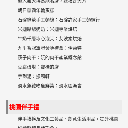
超人氣大排長龍名店，送禮好大方
朝日糖霜年輪蛋糕
石碇綠茶手工麵線：石碇許家手工麵線行
米迦爺爺奶奶：米迦專業烘焙
牛奶千層冰心泡芙：艾波索烘焙
九里香冠軍蛋黃酥禮盒：伊薇特
筷子肉干：阮的肉干產業概念館
豆腐蛋塔：寶桂的店
芋到泥：振頤軒
淡水魚藏吻魚鮮醬：淡水區漁會
桃園伴手禮
伴手禮擴及文化工藝品、創意生活用品，提升桃園