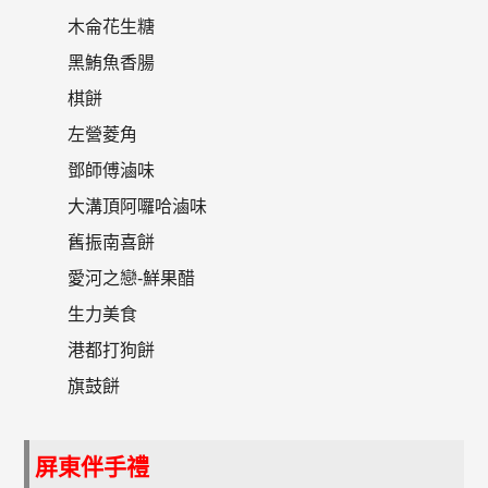
木侖花生糖
黑鮪魚香腸
棋餅
左營菱角
鄧師傅滷味
大溝頂阿囉哈滷味
舊振南喜餅
愛河之戀-鮮果醋
生力美食
港都打狗餅
旗鼓餅
屏東伴手禮