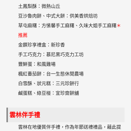
土鳳梨酥：微熱山丘
豆沙魯肉餅、中式大餅：供美香烘焙坊
草屯麻糬：方愫馨手工麻糬、久味大姐手工麻糬
＊
推薦
金饌珍享禮盒：新珍香
手工巧克力：慕尼黑巧克力工坊
豐鮮蛋：和風雞場
楓紅番茄餅：台一生態休閒農場
白雪酥、狀元糕：三元珍餅行
鹹蛋糕、綠豆椪：宜珍齋餅舖
雲林伴手禮
雲林在地優質伴手禮，作為年節送禮禮品，藉此提