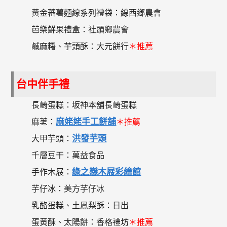
黃金蕃薯麵線系列禮袋：線西鄉農會
芭樂鮮果禮盒：社頭鄉農會
鹹麻糬、芋頭酥：大元餅行
＊推薦
台中伴手禮
長崎蛋糕：坂神本舖長崎蛋糕
麻姥姥手工餅舖
麻荖：
＊推薦
洪發芋頭
大甲芋頭：
千層豆干：萬益食品
綠之戀木屐彩繪館
手作木屐：
芋仔冰：美方芋仔冰
乳酪蛋糕、土鳳梨酥：日出
蛋黃酥、太陽餅：香格禮坊
＊推薦