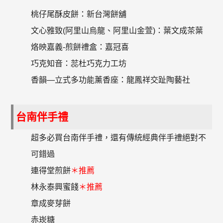
桃仔尾酥皮餅：新台灣餅舖
文心雅致(阿里山烏龍、阿里山金萱)：葉文成茶葉
烙映嘉義-煎餅禮盒：嘉冠喜
巧克知音：蕊杜巧克力工坊
香韻—立式多功能薰香座：龍鳳祥交趾陶藝社
台南伴手禮
超多必買台南伴手禮，還有傳統經典伴手禮絕對不
可錯過
連得堂煎餅
＊推薦
林永泰興蜜餞
＊推薦
章成麥芽餅
赤崁糖