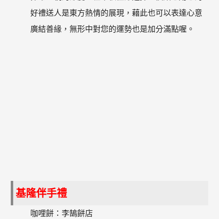
好禮送人是東方熱情的展現，藉此也可以表達心意
廣結善緣，無形中對您的運勢也是加分滿點喔。
基隆伴手禮
咖哩餅：李鵠餅店