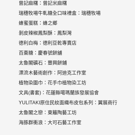
曾記麻糬：曾記米麻糬
瑞穗牧場牛軋糖全口味禮盒：瑞穗牧場
蜂蜜蛋糕：蜂之鄉
剝皮辣椒鳳梨酥：鳳梨灣
德利白梅：德利豆乾專賣店
百棗糖：慶春號餅舖
太魯閣礦石：豐興餅鋪
漂流木藝術創作：阿迪克工作室
植物染圍巾：花手巾植物染工坊
文具(書套)：花蓮縣噶瑪蘭族發展協會
YULITAKI原住民紋面織布皮包系列：翼展商行
太魯閣之戀：東籬陶藝工坊
海豚群衝浪：大可石藝工作室