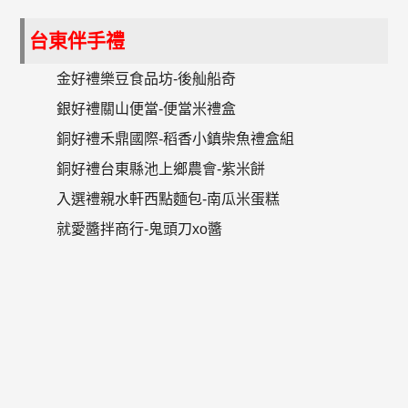
台東伴手禮
金好禮樂豆食品坊-後舢船奇
銀好禮關山便當-便當米禮盒
銅好禮禾鼎國際-稻香小鎮柴魚禮盒組
銅好禮台東縣池上鄉農會-紫米餅
入選禮親水軒西點麵包-南瓜米蛋糕
就愛醬拌商行-鬼頭刀xo醬