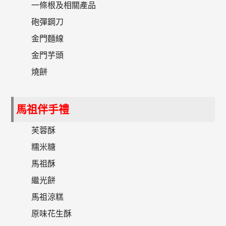
一條根及相關產品
砲彈鋼刀
金門麵線
金門芋頭
燒餅
馬祖伴手禮
芙蓉酥
糯米糖
馬祖酥
繼光餅
馬祖涼糕
原味花生酥