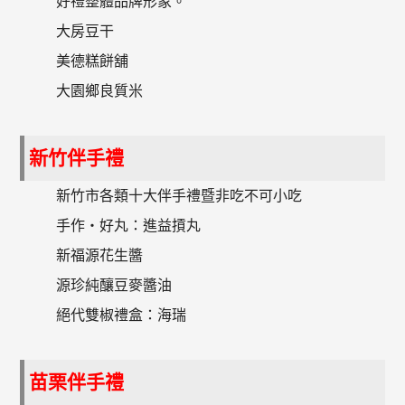
好禮整體品牌形象。
大房豆干
美德糕餅舖
大園鄉良質米
新竹伴手禮
新竹市各類十大伴手禮暨非吃不可小吃
手作‧好丸：進益摃丸
新福源花生醬
源珍純釀豆麥醬油
絕代雙椒禮盒：海瑞
苗栗伴手禮