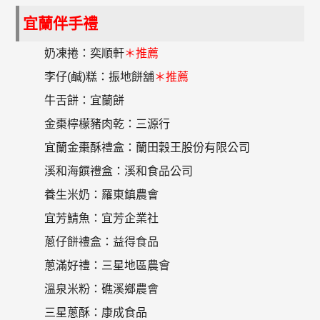
宜蘭伴手禮
奶凍捲：奕順軒
＊推薦
李仔(鹹)糕：振地餅舖
＊推薦
牛舌餅：宜蘭餅
金棗檸檬豬肉乾：三源行
宜蘭金棗酥禮盒：蘭田穀王股份有限公司
溪和海饌禮盒：溪和食品公司
養生米奶：羅東鎮農會
宜芳鯖魚：宜芳企業社
蔥仔餅禮盒：益得食品
蔥滿好禮：三星地區農會
溫泉米粉：礁溪鄉農會
三星蔥酥：康成食品