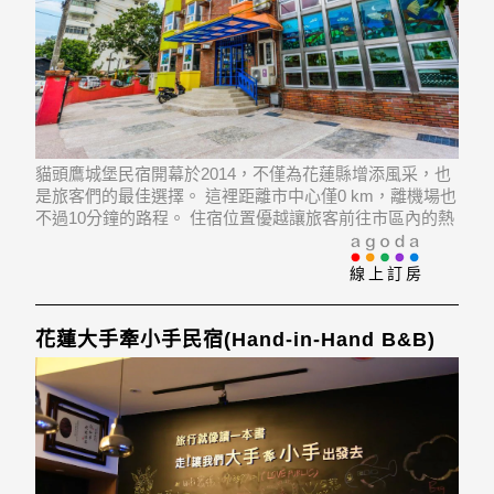
貓頭鷹城堡民宿開幕於2014，不僅為花蓮縣增添風采，也
是旅客們的最佳選擇。 這裡距離市中心僅0 km，離機場也
不過10分鐘的路程。 住宿位置優越讓旅客前往市區內的熱
門景點變得方便快捷。
線上訂房
花蓮大手牽小手民宿(Hand-in-Hand B&B)