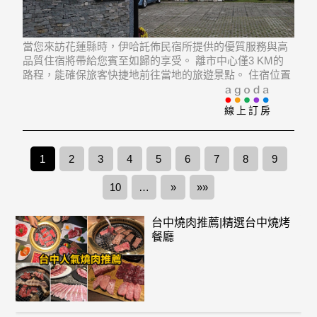
當您來訪花蓮縣時，伊哈託佈民宿所提供的優質服務與高
品質住宿將帶給您賓至如歸的享受。 離市中心僅3 KM的
路程，能確保旅客快捷地前往當地的旅遊景點。 住宿位置
優越讓旅客前往市區內的熱門景點變得方便快捷。
線上訂房
1
2
3
4
5
6
7
8
9
10
…
»
»»
台中燒肉推薦|精選台中燒烤
餐廳