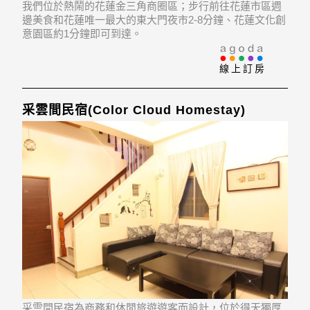
我們位於熱鬧的花蓮金三角商圈區；步行前往花蓮市區週
邊美食和花蓮唯一最大的東大門夜市2-8分鐘、花蓮文化創
意園區約1分鐘即可到達。
線上訂房
采雲間民宿(Color Cloud Homestay)
采雲間民宿為商務和休閒旅遊遊客而設計，位於得天獨厚