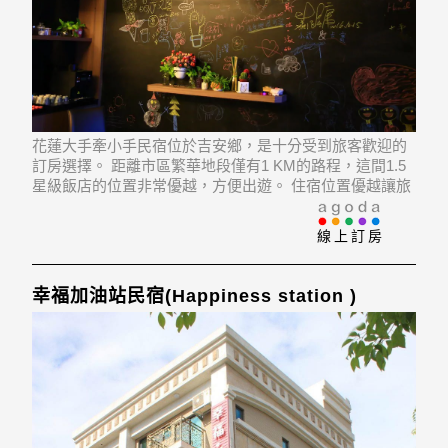
花蓮大手牽小手民宿位於吉安鄉，是十分受到旅客歡迎的
訂房選擇。 距離市區繁華地段僅有1 KM的路程，這間1.5
星級飯店的位置非常優越，方便出遊。 住宿位置優越讓旅
客前往市區內的熱門景點變得方便快捷。
線上訂房
幸福加油站民宿(Happiness station )