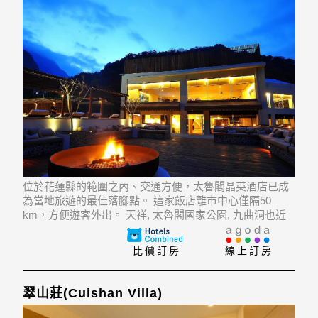
位於花蓮縣的範圍之內、交通方便，太魯閣晶英酒店已成
為當地旅遊的最佳落腳點。 這家飯店離市中心僅隔50
km，方便遊客外出。 天祥, 太魯閣國家公園, 九曲洞也近
在咫尺。
比價訂房
線上訂房
翠山莊(Cuishan Villa)