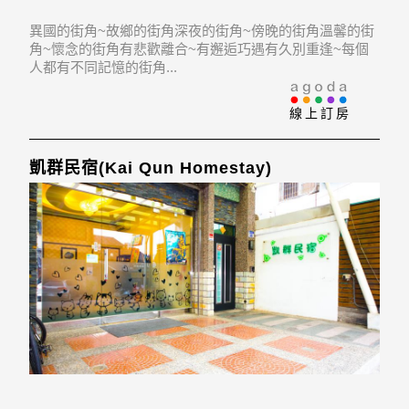
異國的街角~故鄉的街角深夜的街角~傍晚的街角溫馨的街
角~懷念的街角有悲歡離合~有邂逅巧遇有久別重逢~每個
人都有不同記憶的街角...
線上訂房
凱群民宿(Kai Qun Homestay)