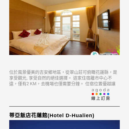
位於風景優美的吉安鄉地區，從翠山莊可俯瞰花蓮縣，是
享受觀光, 享受自然的絕佳選擇。 這家住宿離市中心不
遠，僅有2 KM，去機場也僅需要分鐘。 住宿位置優越讓
旅客前往市區內的熱門景點變得方便快捷。
線上訂房
蒂亞飯店花蓮館(Hotel D-Hualien)