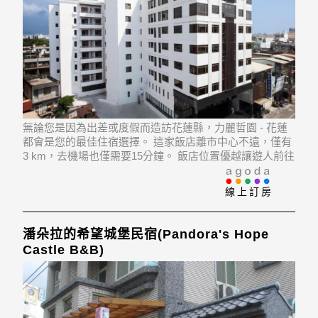
無論您是因為出差或度假而造訪花蓮縣，力麗哲園 - 花蓮
都會是您的最佳住宿選擇。 這家飯店離市中心不遠，僅有
3 km，去機場也僅需要15分鐘。 飯店位置優越讓遊人前往
市區內的熱門景點變得方便快捷。
線上訂房
潘朵拉的希望城堡民宿(Pandora's Hope
Castle B&B)