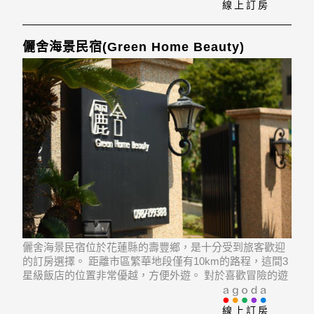
線上訂房
儷舍海景民宿(Green Home Beauty)
儷舍海景民宿位於花蓮縣的壽豐鄉，是十分受到旅客歡迎
的訂房選擇。 距離市區繁華地段僅有10km的路程，這間3
星級飯店的位置非常優越，方便外遊。 對於喜歡冒險的遊
客來說，和南寺, 花蓮海洋公園, 東部海岸國家風景區再合
適不過了。
線上訂房