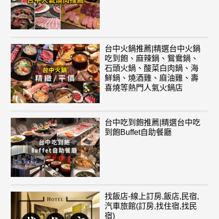
台中火鍋推薦|精選台中火鍋
吃到飽、麻辣鍋、鴛鴦鍋、
石頭火鍋、酸菜白肉鍋、海
鮮鍋、燒酒雞、麻油雞、壽
喜燒等熱門人氣火鍋店
台中吃到飽推薦|精選台中吃
到飽Buffet自助餐廳
找飯店-線上訂房,飯店,民宿,
汽車旅館(訂房,找住宿,找民
宿)