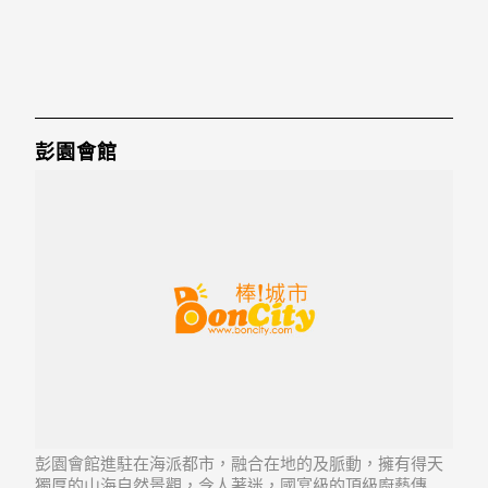
彭園會館
彭園會館進駐在海派都市，融合在地的及脈動，擁有得天
獨厚的山海自然景觀，令人著迷，國宴級的頂級廚藝傳