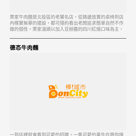
栗家牛肉麵是北投區的老饕名店，從路邊放置的桌椅到店
內樸實無華的擺設，都可隱約看出老闆追求簡單自然不作
做的個性。栗家湯頭以加入豆辦醬的四川紅燒口味為主，
另外還有原味與番茄兩種口味，麵條也有5種不同的粗細可
供選擇，精選進口澳洲牛肉，有牛肉、牛筋、牛肚等不同
變化，讓消費者隨時都能享受到真正頂級的料理。 商
德忞牛肉麵
一到店裡就會看到可愛的招牌，一隻可愛的黃牛在跟你揮