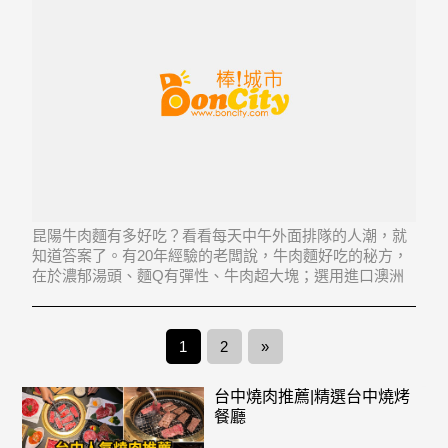
昆陽牛肉麵有多好吃？看看每天中午外面排隊的人潮，就
知道答案了。有20年經驗的老闆說，牛肉麵好吃的秘方，
在於濃郁湯頭、麵Q有彈性、牛肉超大塊；選用進口澳洲
牛腱子肉，湯頭以牛肉和大骨慢火燉煮，堅持純手工製作
麵條，過程中更添加玉米粉增加嚼勁。店家的獨門自製辣
椒，也是別處買不到的，香辣帶勁，真是過癮！ 紅燒
1
2
»
台中燒肉推薦|精選台中燒烤
餐廳