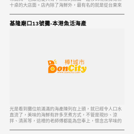
十桌的大店面。店內除了海鮮外，最有名的就是從台東來
的「戰鬥雞」，肉質甜美，搭配特調醬料，值得一嘗。
基隆廟口13號攤-本港魚活海產
光是看到攤位前滿滿的海產陳列在上頭，就已經令人口水
直流了，美味的海鮮有許多烹煮方式，不管是現炒、涼
拌、清蒸等，這裡的老師傅都能為您奉上，懷念古早味的
您，協同好友來聚聚品嚐，更可以為彼此的友情加溫。