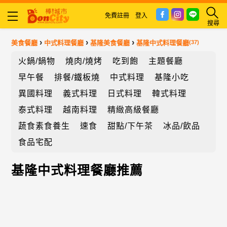
免費註冊
登入
搜尋
›
›
›
美食餐廳
中式料理餐廳
基隆美食餐廳
基隆中式料理餐廳
(37)
火鍋/鍋物
燒肉/燒烤
吃到飽
主題餐廳
早午餐
排餐/鐵板燒
中式料理
基隆小吃
異國料理
義式料理
日式料理
韓式料理
泰式料理
越南料理
精緻高級餐廳
蔬食素食養生
速食
甜點/下午茶
冰品/飲品
食品宅配
基隆中式料理餐廳推薦