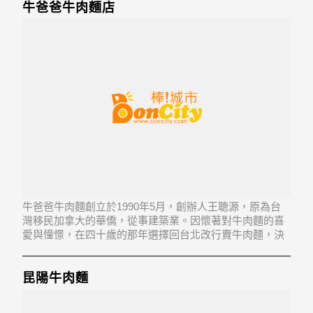
牛爸爸牛肉麵店
牛爸爸牛肉麵創立於1990年5月，創辦人王聰源，原為台
灣移民加拿大的華僑，從事建築業。因懷著對牛肉麵的喜
愛與憧憬，在四十歲的那年選擇回台北改行賣牛肉麵，決
心要做出最美味的牛肉麵。 牛爸爸在開業的二十年間，從
剛開業時的薄利多銷，隨著產品的創新、品質的要求，進
而改走精緻路線。偏高的價格以及精緻的做法，曾
昆陽牛肉麵