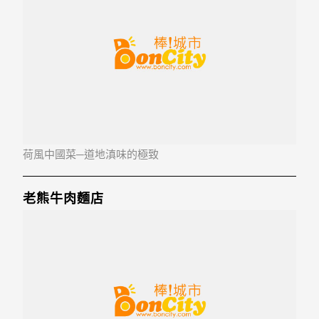
荷風中國菜─道地滇味的極致
老熊牛肉麵店