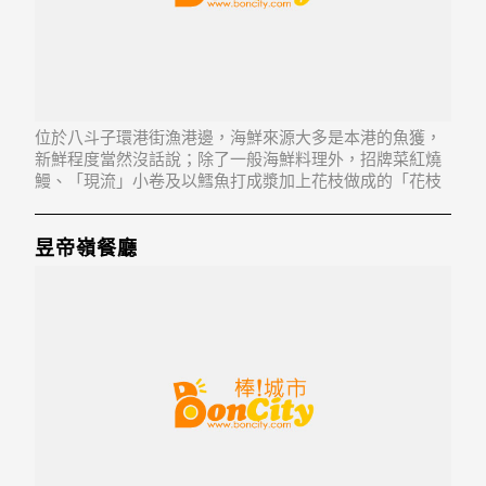
位於八斗子環港街漁港邊，海鮮來源大多是本港的魚獲，
新鮮程度當然沒話說；除了一般海鮮料理外，招牌菜紅燒
鰻、「現流」小卷及以鱈魚打成漿加上花枝做成的「花枝
招展」鱈魚花枝丸湯，味道相當鮮美，吃過的人都說讚。
昱帝嶺餐廳