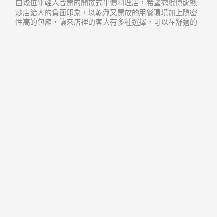
由幾位年輕人合開的開放式平價料理店，希望擺脫傳統熱
炒店給人的負面印象，以乾淨又開放的用餐環境加上隱密
性高的包廂，讓來店裡的客人有多種選擇，可以在舒適的
環境中享受新鮮實在的美味料理。