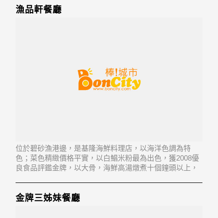
漁品軒餐廳
位於碧砂漁港邊，是基隆海鮮料理店，以海洋色調為特
色；菜色精緻價格平實，以白鯧米粉最為出色，獲2008優
良食品評鑑金牌，以大骨，海鮮高湯燉煮十個鐘頭以上，
加上新鮮白鯧，是一道讓人回味無窮、讚不絕口的佳餚。
金牌三姊妹餐廳