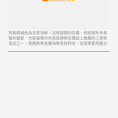
熟客都稱他為五郎海鮮，沒有起眼的店面，但卻是許多老
饕的最愛，也是基隆市市長張通榮在雜誌上推薦的三家飲
食店之一，老闆熟悉各種海鮮食材特性，並視季節用最合
宜的料理方式，做出一道道令人讚嘆的美味佳餚。