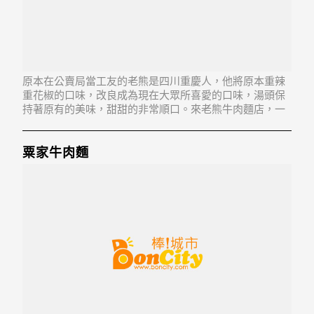
原本在公賣局當工友的老熊是四川重慶人，他將原本重辣
重花椒的口味，改良成為現在大眾所喜愛的口味，湯頭保
持著原有的美味，甜甜的非常順口。來老熊牛肉麵店，一
定要吃川味紅燒牛肉麵，湯頭甜中帶辣，有家常麵單純的
麥香，肉塊用的是臺灣本地牛，瘦牛肉塊厚實的肉香，在
辣、香、麻三重滲透下，味覺嗅覺深度的刺激，愛吃辣的
粟家牛肉麵