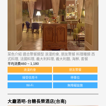
菜色介紹 適合聚餐類型 浪漫約會, 朋友聚餐 料理種類 西
式料理, 法國料理, 義大利料理, 義大利麵, 海鮮, 套餐
平均消費
460 ~ 1,180
浪漫約會
朋友聚餐
接受信用卡
停車位
Wi-Fi
無障礙設施
大廳酒吧-台糖長榮酒店(台南)