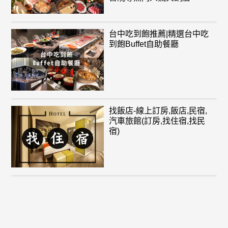
台中吃到飽推薦|精選台中吃
到飽Buffet自助餐廳
找飯店-線上訂房,飯店,民宿,
汽車旅館(訂房,找住宿,找民
宿)