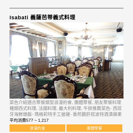
Isabati 義薩芭蒂義式料理
菜色介紹適合聚餐類型浪漫約會, 團體聚餐, 朋友聚餐料理
種類西式料理, 法國料理, 義大利料理, 牛排推薦菜色- 西班
牙海鮮燉飯- 瑪格莉特手工披薩- 香煎鵝肝搭波特酒漬蘋果
餐廳資訊消費價位$577 ~ $1217營業時間[午餐]週一 - 週日
平均消費
577 ~ 1,217
11:30-14:00[晚餐]週一 - 週日 17:3
浪漫約會
團體聚餐