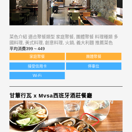
菜色介紹 適合聚餐類型 家庭聚餐, 團體聚餐 料理種類 多
國料理, 美式料理, 創意料理, 火鍋, 義大利麵 推薦菜色
平均消費
399 ~ 449
家庭聚餐
團體聚餐
接受信用卡
停車位
Wi-Fi
甘簞行瓦 x Mvsa西班牙酒莊餐廳