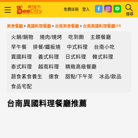
免費註冊
登入
搜尋
›
›
›
美食餐廳
異國料理餐廳
台南美食餐廳
台南異國料理餐廳
(14)
火鍋/鍋物
燒肉/燒烤
吃到飽
主題餐廳
早午餐
排餐/鐵板燒
中式料理
台南小吃
異國料理
義式料理
日式料理
韓式料理
泰式料理
越南料理
精緻高級餐廳
蔬食素食養生
速食
甜點/下午茶
冰品/飲品
食品宅配
台南異國料理餐廳推薦