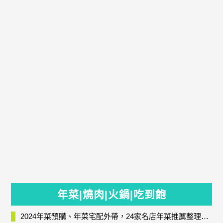
年菜|燒肉|火鍋|吃到飽
2024年菜預購、年菜宅配外帶，24家名店年菜推薦整理，圍爐輕鬆上菜團圓趣