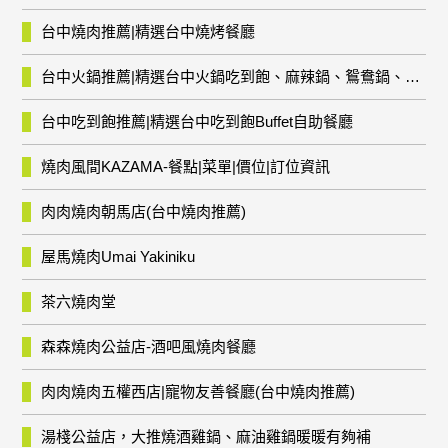
台中燒肉推薦|精選台中燒烤餐廳
台中火鍋推薦|精選台中火鍋吃到飽、麻辣鍋、鴛鴦鍋、石頭火鍋、酸菜白肉鍋、海鮮鍋、燒酒雞、麻油雞、壽喜燒等熱門人氣火鍋店!
台中吃到飽推薦|精選台中吃到飽Buffet自助餐廳
燒肉風間KAZAMA-餐點|菜單|價位|訂位資訊
肉肉燒肉朝馬店(台中燒肉推薦)
屋馬燒肉Umai Yakiniku
茶六燒肉堂
森森燒肉公益店-酒吧風燒肉餐廳
肉肉燒肉五權西店|寵物友善餐廳(台中燒肉推薦)
湯棧公益店，大推燒酒雞鍋、麻油雞鍋暖暖有夠補