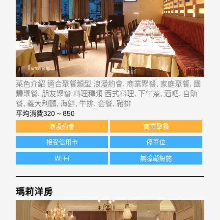
菜色介紹 適合聚餐類型 浪漫約會, 商業聚餐, 家庭聚餐, 團
體聚餐, 朋友聚餐 料理種類 西式料理, 下午茶, 酒吧, 自助
餐, 義大利麵, 海鮮, 牛排, 套餐, 豬排
平均消費
320 ~ 850
浪漫約會
商業聚餐
接受信用卡
停車位
Wi-Fi
無障礙設施
瑪莉洋房