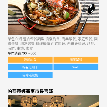
菜色介紹 適合聚餐類型 浪漫約會, 商業聚餐, 家庭聚餐, 團
體聚餐, 朋友聚餐 料理種類 西式料理, 西班牙料理, 酒吧,
海鮮, 串燒, 素食
平均消費
700 ~ 800
浪漫約會
商業聚餐
接受信用卡
Wi-Fi
無障礙設施
帕莎蒂娜臺南市長官邸