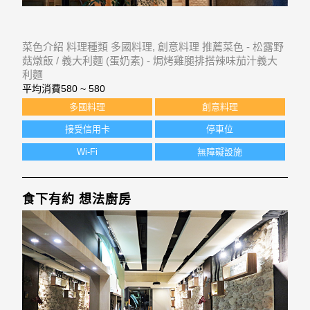
菜色介紹 料理種類 多國料理, 創意料理 推薦菜色 - 松露野
菇燉飯 / 義大利麵 (蛋奶素) - 焗烤雞腿排搭辣味茄汁義大
利麵
平均消費
580 ~ 580
多國料理
創意料理
接受信用卡
停車位
Wi-Fi
無障礙設施
食下有約 想法廚房