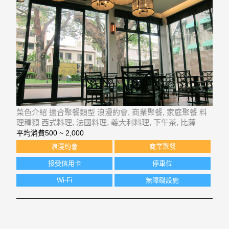
菜色介紹 適合聚餐類型 浪漫約會, 商業聚餐, 家庭聚餐 料
理種類 西式料理, 法國料理, 義大利料理, 下午茶, 比薩
平均消費
500 ~ 2,000
浪漫約會
商業聚餐
接受信用卡
停車位
Wi-Fi
無障礙設施