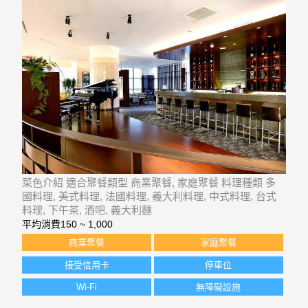
菜色介紹 適合聚餐類型 商業聚餐, 家庭聚餐 料理種類 多
國料理, 美式料理, 法國料理, 義大利料理, 中式料理, 台式
料理, 下午茶, 酒吧, 義大利麵
平均消費
150 ~ 1,000
商業聚餐
家庭聚餐
接受信用卡
停車位
Wi-Fi
無障礙設施