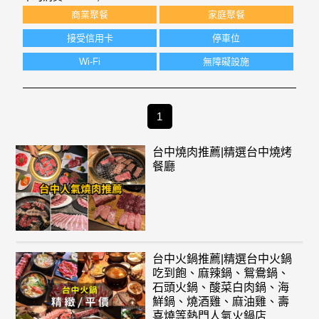
商業聚餐
家庭聚餐
接受信用卡
停車位
Wi-Fi
無障礙設施
1
台中燒肉推薦|精選台中燒烤
餐廳
台中火鍋推薦|精選台中火鍋
吃到飽、麻辣鍋、鴛鴦鍋、
石頭火鍋、酸菜白肉鍋、海
鮮鍋、燒酒雞、麻油雞、壽
喜燒等熱門人氣火鍋店