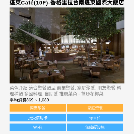
遠東Café(10F)-香格里拉台南遠東國際大飯店
菜色介紹 適合聚餐類型 商業聚餐, 家庭聚餐, 朋友聚餐 料
理種類 多國料理, 自助餐 推薦菜色 - 薑炒花椰菜
平均消費
869 ~ 1,089
商業聚餐
家庭聚餐
接受信用卡
停車位
Wi-Fi
無障礙設施