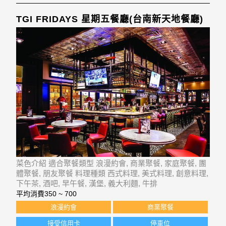
TGI FRIDAYS 星期五餐廳(台南新天地餐廳)
菜色介紹 適合聚餐類型 浪漫約會, 商業聚餐, 家庭聚餐, 團
體聚餐, 朋友聚餐 料理種類 西式料理, 美式料理, 創意料理,
下午茶, 酒吧, 早午餐, 漢堡, 義大利麵, 牛排
平均消費
350 ~ 700
浪漫約會
商業聚餐
接受信用卡
停車位