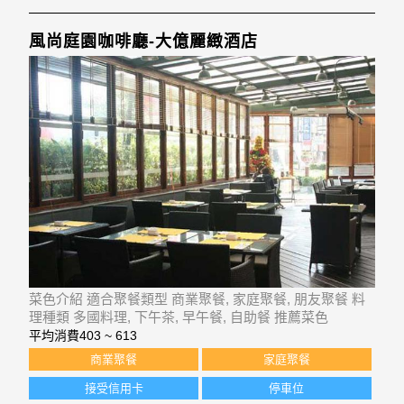
風尚庭園咖啡廳-大億麗緻酒店
菜色介紹 適合聚餐類型 商業聚餐, 家庭聚餐, 朋友聚餐 料
理種類 多國料理, 下午茶, 早午餐, 自助餐 推薦菜色
平均消費
403 ~ 613
商業聚餐
家庭聚餐
接受信用卡
停車位