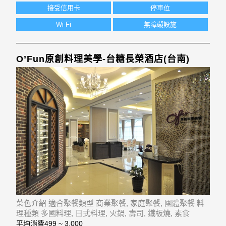
接受信用卡
停車位
Wi-Fi
無障礙設施
O’Fun原創料理美學-台糖長榮酒店(台南)
菜色介紹 適合聚餐類型 商業聚餐, 家庭聚餐, 團體聚餐 料
理種類 多國料理, 日式料理, 火鍋, 壽司, 鐵板燒, 素食
平均消費
499 ~ 3,000