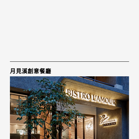
月見溪創意餐廳