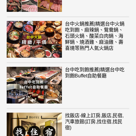
台中火鍋推薦|精選台中火鍋
吃到飽、麻辣鍋、鴛鴦鍋、
石頭火鍋、酸菜白肉鍋、海
鮮鍋、燒酒雞、麻油雞、壽
喜燒等熱門人氣火鍋店
台中吃到飽推薦|精選台中吃
到飽Buffet自助餐廳
找飯店-線上訂房,飯店,民宿,
汽車旅館(訂房,找住宿,找民
宿)