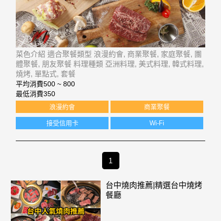
菜色介紹 適合聚餐類型 浪漫約會, 商業聚餐, 家庭聚餐, 團
體聚餐, 朋友聚餐 料理種類 亞洲料理, 美式料理, 韓式料理,
燒烤, 單點式, 套餐
平均消費
500 ~ 800
最低消費
350
浪漫約會
商業聚餐
接受信用卡
Wi-Fi
1
台中燒肉推薦|精選台中燒烤
餐廳