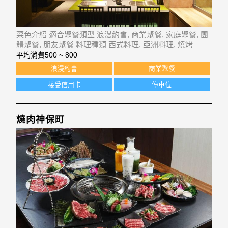
菜色介紹 適合聚餐類型 浪漫約會, 商業聚餐, 家庭聚餐, 團
體聚餐, 朋友聚餐 料理種類 西式料理, 亞洲料理, 燒烤
平均消費
500 ~ 800
浪漫約會
商業聚餐
接受信用卡
停車位
燒肉神保町