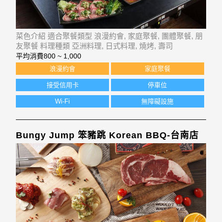
菜色介紹 適合聚餐類型 浪漫約會, 家庭聚餐, 團體聚餐, 朋
友聚餐 料理種類 亞洲料理, 日式料理, 燒烤, 壽司
平均消費
800 ~ 1,000
浪漫約會
家庭聚餐
接受信用卡
停車位
Wi-Fi
無障礙設施
Bungy Jump 笨豬跳 Korean BBQ-台南店