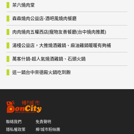
茶六燒肉堂
森森燒肉公益店-酒吧風燒肉餐廳
肉肉燒肉五權西店|寵物友善餐廳(台中燒肉推薦)
湯棧公益店，大推燒酒雞鍋、麻油雞鍋暖暖有夠補
萬客什鍋-超人氣燒酒雞鍋、石頭火鍋
這一鍋台中崇德殿火鍋吃到飽
聯絡我們
免責聲明
隱私權政策
棒!城市粉絲團