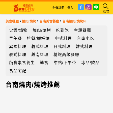
免費註冊
登入
搜尋
›
›
›
美食餐廳
燒肉/燒烤
台南美食餐廳
台南燒肉/燒烤
(3)
火鍋/鍋物
燒肉/燒烤
吃到飽
主題餐廳
早午餐
排餐/鐵板燒
中式料理
台南小吃
異國料理
義式料理
日式料理
韓式料理
泰式料理
越南料理
精緻高級餐廳
蔬食素食養生
速食
甜點/下午茶
冰品/飲品
食品宅配
台南燒肉/燒烤推薦