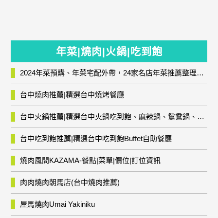
年菜|燒肉|火鍋|吃到飽
2024年菜預購、年菜宅配外帶，24家名店年菜推薦整理，圍爐輕鬆上菜團圓趣
台中燒肉推薦|精選台中燒烤餐廳
台中火鍋推薦|精選台中火鍋吃到飽、麻辣鍋、鴛鴦鍋、石頭火鍋、酸菜白肉鍋、海鮮鍋、燒酒雞、麻油雞、壽喜燒等熱門人氣火鍋店!
台中吃到飽推薦|精選台中吃到飽Buffet自助餐廳
燒肉風間KAZAMA-餐點|菜單|價位|訂位資訊
肉肉燒肉朝馬店(台中燒肉推薦)
屋馬燒肉Umai Yakiniku