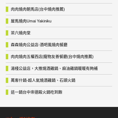
肉肉燒肉朝馬店(台中燒肉推薦)
屋馬燒肉Umai Yakiniku
茶六燒肉堂
森森燒肉公益店-酒吧風燒肉餐廳
肉肉燒肉五權西店|寵物友善餐廳(台中燒肉推薦)
湯棧公益店，大推燒酒雞鍋、麻油雞鍋暖暖有夠補
萬客什鍋-超人氣燒酒雞鍋、石頭火鍋
這一鍋台中崇德殿火鍋吃到飽