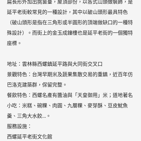
扁長形外加出挑窗臺，屋頂部份，以各式山頭做裝飾，是
延平老街較常見的一種設計，其中以破山頭形最具特色
（破山頭形是指在三角形或半圓形的頂端做缺口的一種特
殊設計）。而街上的金玉成鐘樓也是延平老街的一個獨特
座標。
地址：雲林縣西螺鎮延平路與大同街交叉口
景觀特色：台灣早期米及蔬果集散交易的重鎮，近百年仿
巴洛克建築群，保留完整。
餐飲特色：西螺名產有醬油與「天皇御用」米；道地著名
小吃：米糕、碗粿、肉圓、九層粿、麥芽酥、豆皮魷魚
羹、三角大水餃...。
服務設施：
西螺延平老街文化館