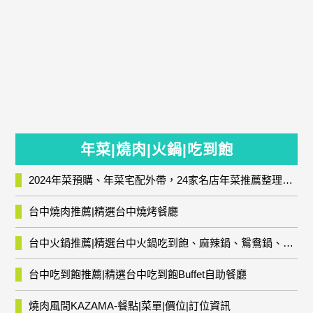
年菜|燒肉|火鍋|吃到飽
2024年菜預購、年菜宅配外帶，24家名店年菜推薦整理，圍爐輕鬆上菜團圓趣
台中燒肉推薦|精選台中燒烤餐廳
台中火鍋推薦|精選台中火鍋吃到飽、麻辣鍋、鴛鴦鍋、石頭火鍋、酸菜白肉鍋、海鮮鍋、燒酒雞、麻油雞、壽喜燒等熱門人氣火鍋店!
台中吃到飽推薦|精選台中吃到飽Buffet自助餐廳
燒肉風間KAZAMA-餐點|菜單|價位|訂位資訊