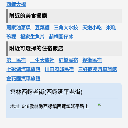
西螺大橋
附近的美食餐廳
蕭家油蔥粿
豆菜麵
三角大水餃
天送小吃
米糕
碗粿
楊家生魚片
莿桐圓仔冰
附近可選擇的住宿飯店
第一民宿
一生大旅社
紅橋民宿
後街民宿
七彩湖汽車旅館
川田府邸民宿
三好商務汽車旅館
金花園汽車旅館
雲林西螺老街(西螺延平老街)
地址
648雲林縣西螺鎮西螺鎮延平路上