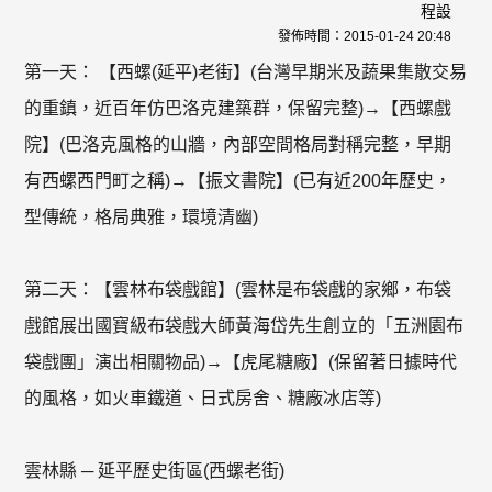
程設
發佈時間：
2015-01-24 20:48
第一天： 【西螺(延平)老街】(台灣早期米及蔬果集散交易
的重鎮，近百年仿巴洛克建築群，保留完整)→【西螺戲
院】(巴洛克風格的山牆，內部空間格局對稱完整，早期
有西螺西門町之稱)→【振文書院】(已有近200年歷史，
型傳統，格局典雅，環境清幽)
第二天：【雲林布袋戲館】(雲林是布袋戲的家鄉，布袋
戲館展出國寶級布袋戲大師黃海岱先生創立的「五洲園布
袋戲團」演出相關物品)→【虎尾糖廠】(保留著日據時代
的風格，如火車鐵道、日式房舍、糖廠冰店等)
雲林縣 ─ 延平歷史街區(西螺老街)