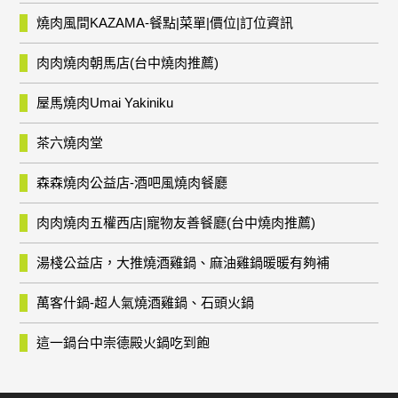
燒肉風間KAZAMA-餐點|菜單|價位|訂位資訊
肉肉燒肉朝馬店(台中燒肉推薦)
屋馬燒肉Umai Yakiniku
茶六燒肉堂
森森燒肉公益店-酒吧風燒肉餐廳
肉肉燒肉五權西店|寵物友善餐廳(台中燒肉推薦)
湯棧公益店，大推燒酒雞鍋、麻油雞鍋暖暖有夠補
萬客什鍋-超人氣燒酒雞鍋、石頭火鍋
這一鍋台中崇德殿火鍋吃到飽