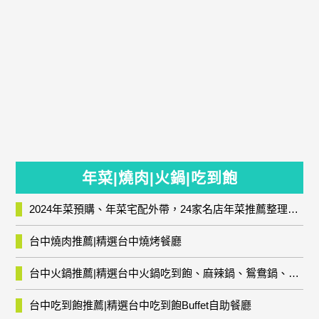
年菜|燒肉|火鍋|吃到飽
2024年菜預購、年菜宅配外帶，24家名店年菜推薦整理，圍爐輕鬆上菜團圓趣
台中燒肉推薦|精選台中燒烤餐廳
台中火鍋推薦|精選台中火鍋吃到飽、麻辣鍋、鴛鴦鍋、石頭火鍋、酸菜白肉鍋、海鮮鍋、燒酒雞、麻油雞、壽喜燒等熱門人氣火鍋店!
台中吃到飽推薦|精選台中吃到飽Buffet自助餐廳