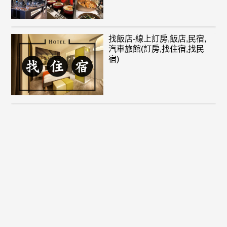
找飯店-線上訂房,飯店,民宿,
汽車旅館(訂房,找住宿,找民
宿)