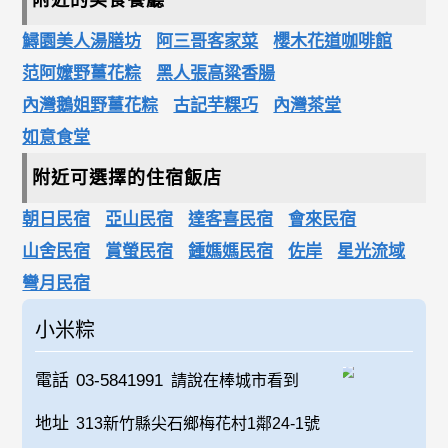
附近的美食餐廳
鱘園美人湯膳坊
阿三哥客家菜
櫻木花道咖啡館
范阿嬤野薑花粽
黑人張高粱香腸
內灣鵝姐野薑花粽
古記芋粿巧
內灣茶堂
如意食堂
附近可選擇的住宿飯店
朝日民宿
亞山民宿
達客喜民宿
會來民宿
山舍民宿
賞螢民宿
鍾媽媽民宿
佐岸
星光流域
彎月民宿
小米粽
電話
03-5841991
請說在棒城市看到
地址
313新竹縣尖石鄉梅花村1鄰24-1號