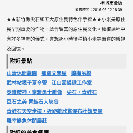
棒!城市彙編
發佈時間：
2016-06-12 18:39
★★新竹縣尖石鄉五大原住民特色伴手禮★★小米是原住
民早期重要的作物，蘊含豐富的原住民文化。種植過程中
有許多神聖的儀式，會想起小時後種植小米趕麻雀的樂趣
及回憶。
附近景點
山清休閒農園
那羅文學屋
錦梅吊橋
武林帖親子夏令營
江山園編織工作室
泰雅精神‧泰雅勇士雕像
尖石‧青蛙石
巨石之美 青蛙石大峽谷
青蛙石天空步道，近距離欣賞瀑布壯觀美景
羅幸鱒魚休閒農莊