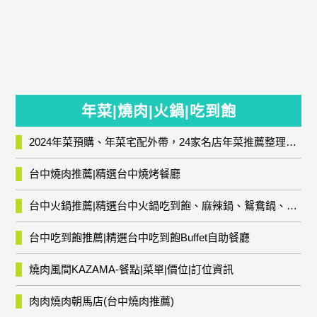
年菜|燒肉|火鍋|吃到飽
2024年菜預購、年菜宅配外帶，24家名店年菜推薦整理，圍爐輕鬆上菜團圓趣
台中燒肉推薦|精選台中燒烤餐廳
台中火鍋推薦|精選台中火鍋吃到飽、麻辣鍋、鴛鴦鍋、石頭火鍋、酸菜白肉鍋、海鮮鍋、燒酒雞、麻油雞、壽喜燒等熱門人氣火鍋店!
台中吃到飽推薦|精選台中吃到飽Buffet自助餐廳
燒肉風間KAZAMA-餐點|菜單|價位|訂位資訊
肉肉燒肉朝馬店(台中燒肉推薦)