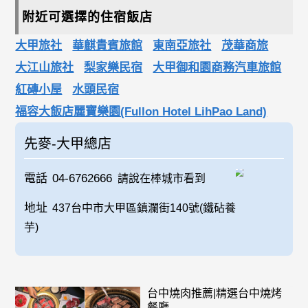
附近可選擇的住宿飯店
大甲旅社
華麒貴賓旅館
東南亞旅社
茂華商旅
大江山旅社
梨家樂民宿
大甲御和園商務汽車旅館
紅磚小屋
水頭民宿
福容大飯店麗寶樂園(Fullon Hotel LihPao Land)
先麥-大甲總店
電話
04-6762666
請說在棒城市看到
地址
437台中市大甲區鎮瀾街140號(鐵砧養
芋)
台中燒肉推薦|精選台中燒烤
餐廳