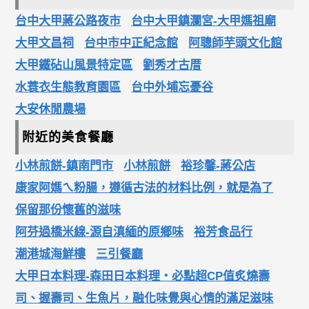
台中大甲蔣公路夜市
台中大甲鎮瀾宮-大甲媽祖廟
大甲文昌祠
台中市中正紀念館
阿聰師芋頭文化館
大甲鐵砧山風景特定區
劉秀才古厝
水蓑衣生態教育園區
台中外埔忘憂谷
大安休閒農場
附近的美食餐廳
小林煎餅-鎮南門市
小林煎餅
裕珍馨-蔣公店
康家阿媽ㄟ粉腸，遵循古法的材料比例，就是為了
保留那份懷舊的滋味
阿芬過橋米線-源自滇緬的原鄉味
裕芳食品行
潮港城海鮮樓
三引餐廳
大甲日本料理-森田日本料理‧必點超CP值炙燒壽
司、握壽司、生魚片，融化味覺與心情的滿足滋味