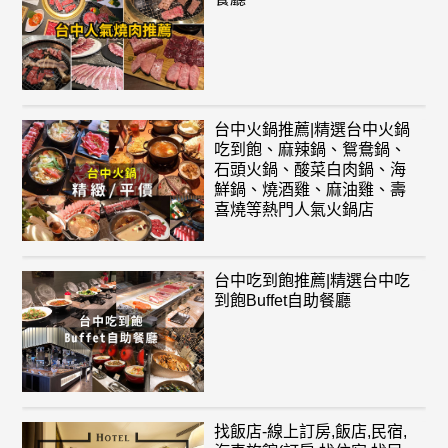
台中火鍋推薦|精選台中火鍋
吃到飽、麻辣鍋、鴛鴦鍋、
石頭火鍋、酸菜白肉鍋、海
鮮鍋、燒酒雞、麻油雞、壽
喜燒等熱門人氣火鍋店
台中吃到飽推薦|精選台中吃
到飽Buffet自助餐廳
找飯店-線上訂房,飯店,民宿,