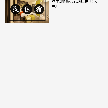
汽車旅館(訂房,找住宿,找民
宿)