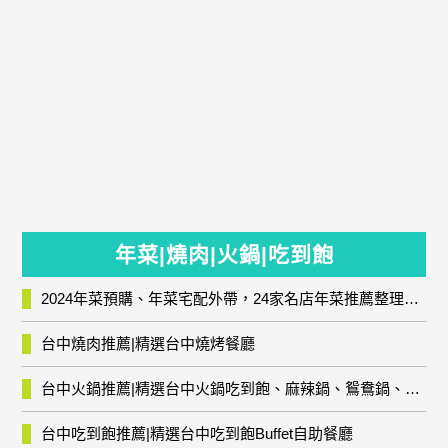
年菜|燒肉|火鍋|吃到飽
2024年菜預購、年菜宅配外帶，24家名店年菜推薦整理，圍爐輕鬆上菜團圓趣
台中燒肉推薦|精選台中燒烤餐廳
台中火鍋推薦|精選台中火鍋吃到飽、麻辣鍋、鴛鴦鍋、石頭火鍋、酸菜白肉鍋、海鮮鍋、燒酒雞、麻油雞、壽喜燒等熱門人氣火鍋店!
台中吃到飽推薦|精選台中吃到飽Buffet自助餐廳