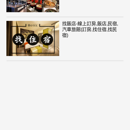
找飯店-線上訂房,飯店,民宿,
汽車旅館(訂房,找住宿,找民
宿)