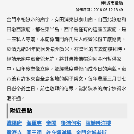
棒!城市彙編
發佈時間：
2016-06-12 18:49
金門奉祀嶽帝的廟宇，有田浦東嶽泰山廟、山西北嶽廟和
田墩西嶽廟，都在東半島，西半島僅有的這座五嶽廟，是
一座私人寺廟，本廟係南門許氏先人經營米粉工廠期間，
於清光緒24年間因赴泉州買米，在當地的五嶽廟膜拜時，
經請示廟中嶽帝爺允許，將其佛襖佛帽迎回金門暫供家
中，四年後塑像立廟，並經幾度重修而成今日的廟貌。嶽
帝爺有許多來自全島各地的契子契女，每年農曆三月廿七
日嶽帝爺生日，前往敬拜的信眾，常將狹窄的廟宇擠得水
泄不通。
附近景點
睢陽府
海蓮寺
奎閣
後浦何宅
陳詩吟洋樓
靈濟寺
閩王祠
許允選洋樓
金門金城老街