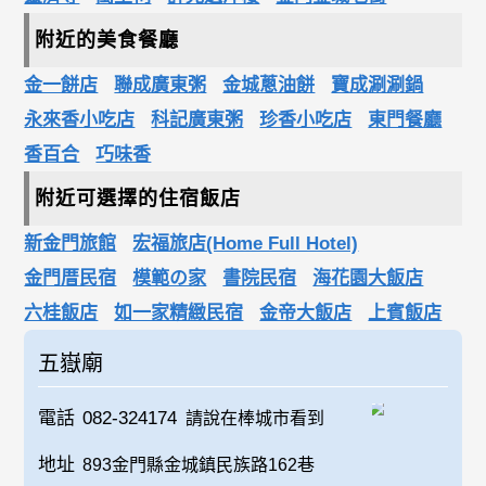
附近的美食餐廳
金一餅店
聯成廣東粥
金城蔥油餅
寶成涮涮鍋
永來香小吃店
科記廣東粥
珍香小吃店
東門餐廳
香百合
巧味香
附近可選擇的住宿飯店
新金門旅館
宏福旅店(Home Full Hotel)
金門厝民宿
模範の家
書院民宿
海花園大飯店
六桂飯店
如一家精緻民宿
金帝大飯店
上賓飯店
五嶽廟
電話
082-324174
請說在棒城市看到
地址
893金門縣金城鎮民族路162巷