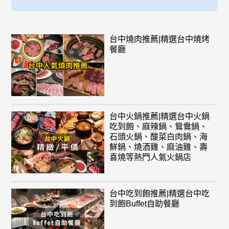
台中燒肉推薦|精選台中燒烤
餐廳
台中火鍋推薦|精選台中火鍋
吃到飽、麻辣鍋、鴛鴦鍋、
石頭火鍋、酸菜白肉鍋、海
鮮鍋、燒酒雞、麻油雞、壽
喜燒等熱門人氣火鍋店
台中吃到飽推薦|精選台中吃
到飽Buffet自助餐廳