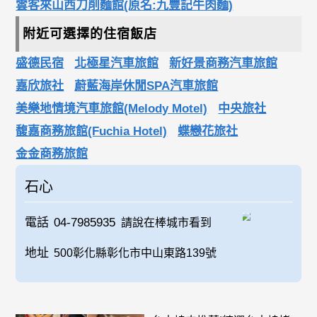
雲客來山西刀削麵館(原名:九豐記牛肉麵)
附近可選擇的住宿飯店
盛德民宿
北極星汽車旅館
新好景商務汽車旅館
嘉欣旅社
蔚藍海岸休閒SPA汽車旅館
美樂地情境汽車旅館(Melody Motel)
中央旅社
馥嘉商務旅館(Fuchia Hotel)
蝶戀花旅社
金金商務旅館
石心
電話
04-7985935
請說在棒城市看到
地址
500彰化縣彰化市中山東路139號