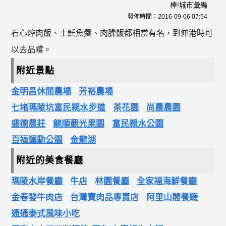
棒!城市彙編
發佈時間：
2016-09-06 07:54
石心焢肉飯、土魠魚羹、肉臊飯都相當有名，到伸港時可
以去品嚐。
附近景點
金明昌休閒農場
芳裕農場
七堵瑪陵坑富民親水步道
茶花園
尚農農園
盛德農莊
龍順觀光果園
富民親水公園
百福運動公園
金龍湖
附近的美食餐廳
瑪陵水岸餐廳
牛店
林園餐廳
全家福海鮮餐廳
金春發牛肉店
台灣寶肉品專賣店
阿里山閣餐廰
通通泰式風味小吃