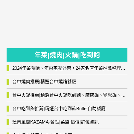
年菜|燒肉|火鍋|吃到飽
2024年菜預購、年菜宅配外帶，24家名店年菜推薦整理，圍爐輕鬆上菜團圓趣
台中燒肉推薦|精選台中燒烤餐廳
台中火鍋推薦|精選台中火鍋吃到飽、麻辣鍋、鴛鴦鍋、石頭火鍋、酸菜白肉鍋、海鮮鍋、燒酒雞、麻油雞、壽喜燒等熱門人氣火鍋店!
台中吃到飽推薦|精選台中吃到飽Buffet自助餐廳
燒肉風間KAZAMA-餐點|菜單|價位|訂位資訊