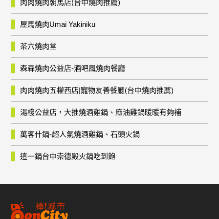
肉肉燒肉朝馬店(台中燒肉推薦)
屋馬燒肉Umai Yakiniku
茶六燒肉堂
森森燒肉公益店-酒吧風燒肉餐廳
肉肉燒肉五權西店|寵物友善餐廳(台中燒肉推薦)
湯棧公益店，大推燒酒雞鍋、麻油雞鍋暖暖有夠補
萬客什鍋-超人氣燒酒雞鍋、石頭火鍋
這一鍋台中崇德殿火鍋吃到飽