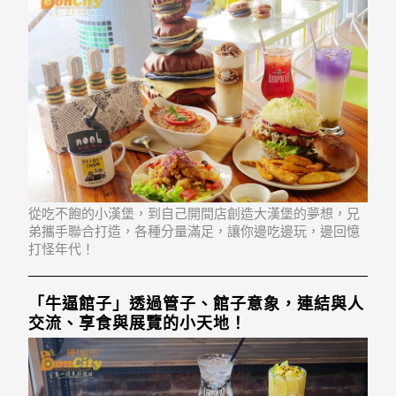
從吃不飽的小漢堡，到自己開間店創造大漢堡的夢想，兄
弟攜手聯合打造，各種分量滿足，讓你邊吃邊玩，邊回憶
打怪年代！
「牛逼館子」透過管子、館子意象，連結與人
交流、享食與展覽的小天地！