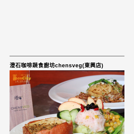
澄石咖啡蔬食廚坊chensveg(東興店)