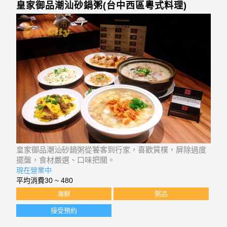
皇家御品潮汕砂鍋粥(台中西區粵式料理)
皇家御品潮汕砂鍋粥從饕客到行家，喜歡質樸，屏除過度
擺盤，食材嚴選、口味把關。
現在營業中
平均消費
30 ~ 480
海鮮
粥品
接受預約