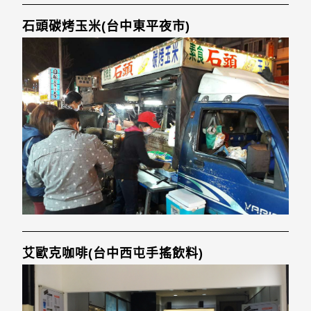
石頭碳烤玉米(台中東平夜市)
艾歐克咖啡(台中西屯手搖飲料)