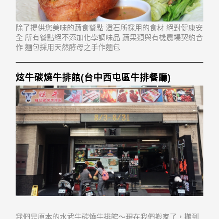
除了提供您美味的蔬食餐點 澄石所採用的食材 絕對健康安
全 所有餐點絕不添加化學調味品 蔬果類與有機農場契約合
作 麵包採用天然酵母之手作麵包
炫牛碳燒牛排館(台中西屯區牛排餐廳)
我們是原本的水武牛碳燒牛排館～現在我們搬家了，搬到