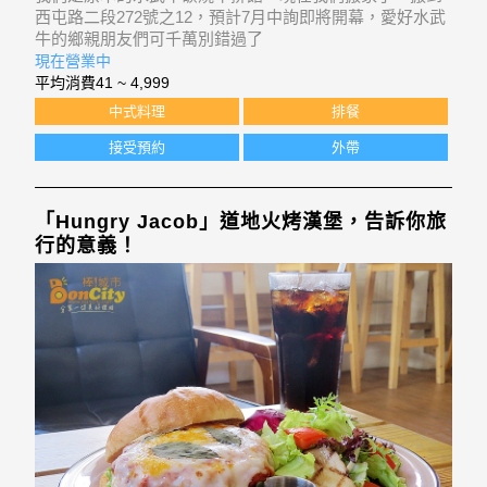
西屯路二段272號之12，預計7月中詢即將開幕，愛好水武
牛的鄉親朋友們可千萬別錯過了
現在營業中
平均消費
41 ~ 4,999
中式料理
排餐
接受預約
外帶
「Hungry Jacob」道地火烤漢堡，告訴你旅
行的意義！