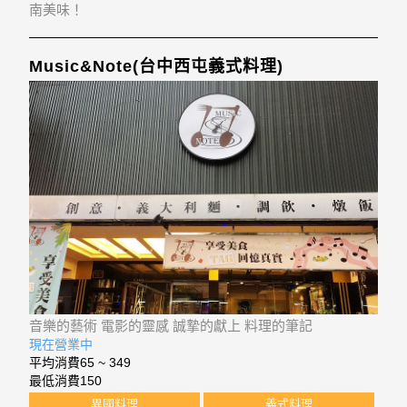
南美味！
Music&Note(台中西屯義式料理)
音樂的藝術 電影的靈感 誠摯的獻上 料理的筆記
現在營業中
平均消費
65 ~ 349
最低消費
150
異國料理
義式料理