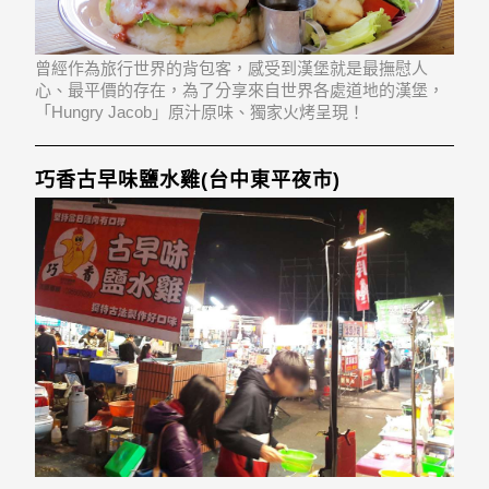
曾經作為旅行世界的背包客，感受到漢堡就是最撫慰人
心、最平價的存在，為了分享來自世界各處道地的漢堡，
「Hungry Jacob」原汁原味、獨家火烤呈現！
巧香古早味鹽水雞(台中東平夜市)