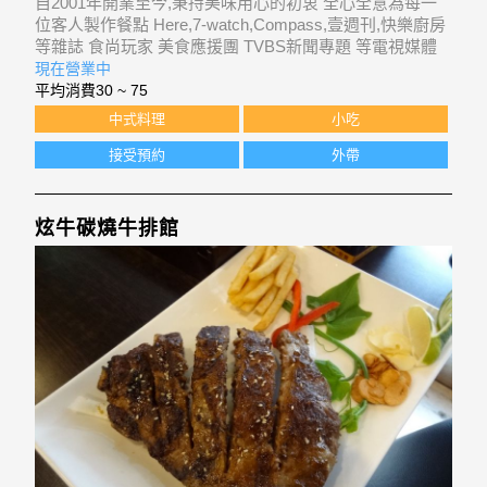
自2001年開業至今,秉持美味用心的初衷 全心全意為每一
位客人製作餐點 Here,7-watch,Compass,壹週刊,快樂廚房
等雜誌 食尚玩家 美食應援團 TVBS新聞專題 等電視媒體
節目 皆有刊登或報導本店
現在營業中
平均消費
30 ~ 75
中式料理
小吃
接受預約
外帶
炫牛碳燒牛排館