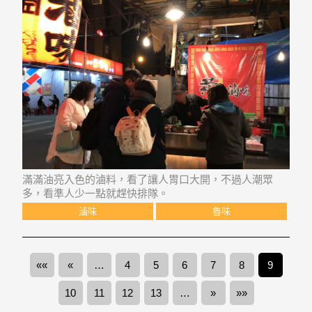
滿滿油亮入色的滷料，看了讓人胃口大開，不過人潮眾
多，看準人少一點就趕快排隊。
滷味
魯味
««
«
…
4
5
6
7
8
9
10
11
12
13
…
»
»»