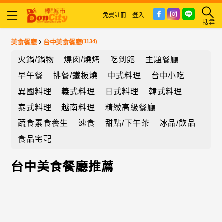
免費註冊
登入
搜尋
›
美食餐廳
台中美食餐廳
(1134)
火鍋/鍋物
燒肉/燒烤
吃到飽
主題餐廳
早午餐
排餐/鐵板燒
中式料理
台中小吃
異國料理
義式料理
日式料理
韓式料理
泰式料理
越南料理
精緻高級餐廳
蔬食素食養生
速食
甜點/下午茶
冰品/飲品
食品宅配
台中美食餐廳推薦