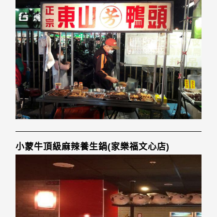
小蒙牛頂級麻辣養生鍋(家樂福文心店)