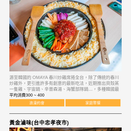
源至韓國的 OMAYA 春川炒雞席捲全台，除了傳統的春川
炒雞外，更引進許多有創意的最新吃法，近期推出貝殼蒸
一隻雞、宇宙鍋、辛普森湯、海蟹部隊鍋…，多種韓國最
新美食等你來品嘗。
平均消費
300 ~ 400
浪漫約會
家庭聚餐
黃金滷味(台中忠孝夜市)