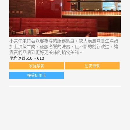
小蒙牛秉持著以客為尊的服務態度，挾大漠風味養生湯頭
加上頂級牛肉，征服老饕的味蕾，且不斷的創新改進，讓
貴賓們品嚐到更好更美味的鍋食美餚。
平均消費
510 ~ 610
家庭聚餐
朋友聚餐
接受信用卡