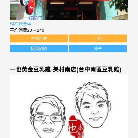
現在營業中
平均消費
20 ~ 249
中式料理
小吃
接受預約
外帶
一也黃金豆乳雞-美村南店(台中南區豆乳雞)