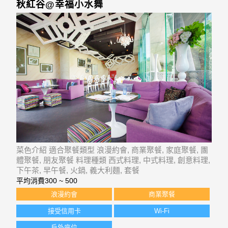
秋紅谷@幸福小水舞
菜色介紹 適合聚餐類型 浪漫約會, 商業聚餐, 家庭聚餐, 團
體聚餐, 朋友聚餐 料理種類 西式料理, 中式料理, 創意料理,
下午茶, 早午餐, 火鍋, 義大利麵, 套餐
平均消費
300 ~ 500
浪漫約會
商業聚餐
接受信用卡
Wi-Fi
戶外座位