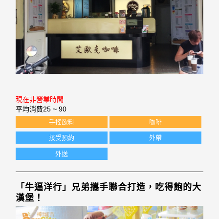
現在非營業時間
平均消費
25 ~ 90
手搖飲料
咖啡
接受預約
外帶
外送
「牛逼洋行」兄弟攜手聯合打造，吃得飽的大
漢堡！