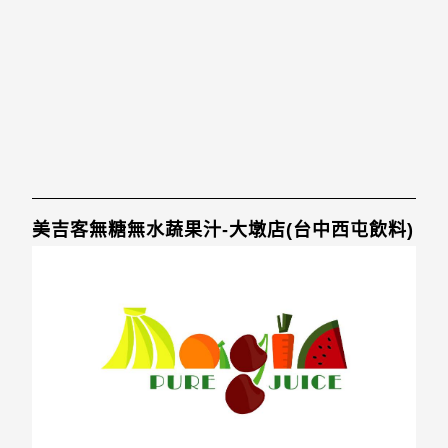
美吉客無糖無水蔬果汁-大墩店(台中西屯飲料)