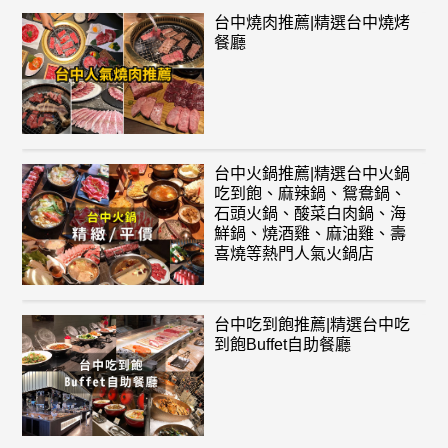
台中燒肉推薦|精選台中燒烤
餐廳
台中火鍋推薦|精選台中火鍋
吃到飽、麻辣鍋、鴛鴦鍋、
石頭火鍋、酸菜白肉鍋、海
鮮鍋、燒酒雞、麻油雞、壽
喜燒等熱門人氣火鍋店
台中吃到飽推薦|精選台中吃
到飽Buffet自助餐廳