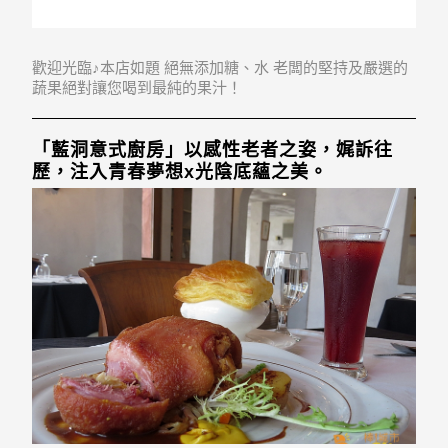
歡迎光臨♪本店如題 絕無添加糖、水 老闆的堅持及嚴選的
蔬果絕對讓您喝到最純的果汁！
「藍洞意式廚房」以感性老者之姿，娓訴往
歷，注入青春夢想x光陰底蘊之美。