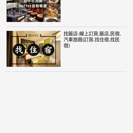
找飯店-線上訂房,飯店,民宿,
汽車旅館(訂房,找住宿,找民
宿)