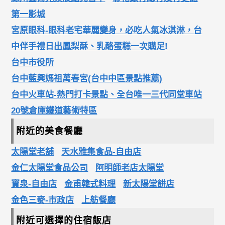
第一影城
宮原眼科-眼科老宅華麗變身，必吃人氣冰淇淋，台
中伴手禮日出鳳梨酥、乳酪蛋糕一次購足!
台中市役所
台中藍興媽祖萬春宮(台中中區景點推薦)
台中火車站-熱門打卡景點、全台唯一三代同堂車站
20號倉庫鐵道藝術特區
附近的美食餐廳
太陽堂老舖
天水雅集食品-自由店
金仁太陽堂食品公司
阿明師老店太陽堂
寶泉-自由店
金甫韓式料理
新太陽堂餅店
金色三麥-市政店
上舫餐廳
附近可選擇的住宿飯店