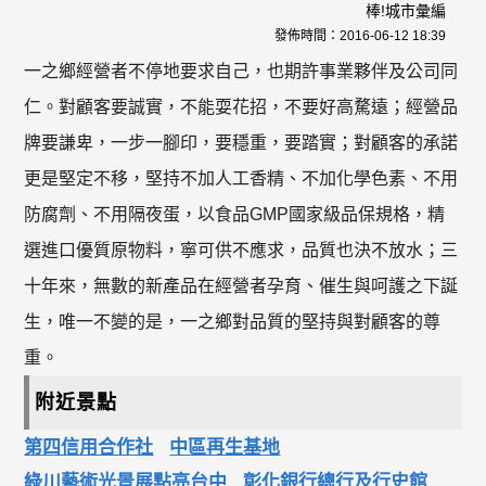
棒!城市彙編
發佈時間：
2016-06-12 18:39
一之鄉經營者不停地要求自己，也期許事業夥伴及公司同
仁。對顧客要誠實，不能耍花招，不要好高騖遠；經營品
牌要謙卑，一步一腳印，要穩重，要踏實；對顧客的承諾
更是堅定不移，堅持不加人工香精、不加化學色素、不用
防腐劑、不用隔夜蛋，以食品GMP國家級品保規格，精
選進口優質原物料，寧可供不應求，品質也決不放水；三
十年來，無數的新產品在經營者孕育、催生與呵護之下誕
生，唯一不變的是，一之鄉對品質的堅持與對顧客的尊
重。
附近景點
第四信用合作社
中區再生基地
綠川藝術光景展點亮台中
彰化銀行總行及行史館