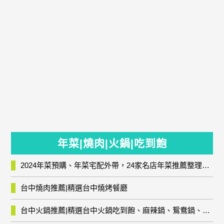
年菜|燒肉|火鍋|吃到飽
2024年菜預購、年菜宅配外帶，24家名店年菜推薦整理，圍爐輕鬆上菜團圓趣
台中燒肉推薦|精選台中燒烤餐廳
台中火鍋推薦|精選台中火鍋吃到飽、麻辣鍋、鴛鴦鍋、石頭火鍋、酸菜白肉鍋、海鮮鍋、燒酒雞、麻油雞、壽喜燒等熱門人氣火鍋店!