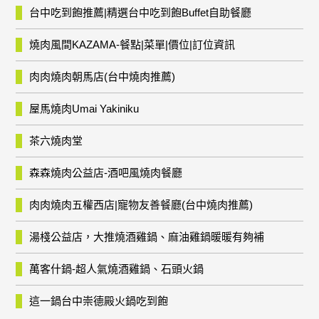
台中吃到飽推薦|精選台中吃到飽Buffet自助餐廳
燒肉風間KAZAMA-餐點|菜單|價位|訂位資訊
肉肉燒肉朝馬店(台中燒肉推薦)
屋馬燒肉Umai Yakiniku
茶六燒肉堂
森森燒肉公益店-酒吧風燒肉餐廳
肉肉燒肉五權西店|寵物友善餐廳(台中燒肉推薦)
湯棧公益店，大推燒酒雞鍋、麻油雞鍋暖暖有夠補
萬客什鍋-超人氣燒酒雞鍋、石頭火鍋
這一鍋台中崇德殿火鍋吃到飽