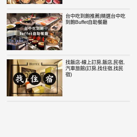
台中吃到飽推薦|精選台中吃
到飽Buffet自助餐廳
找飯店-線上訂房,飯店,民宿,
汽車旅館(訂房,找住宿,找民
宿)