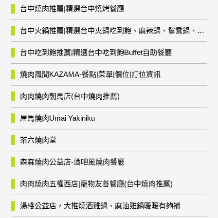
台中燒肉推薦|精選台中燒烤餐廳
台中火鍋推薦|精選台中火鍋吃到飽、麻辣鍋、鴛鴦鍋、石頭火鍋、酸菜白肉鍋、海鮮鍋、燒酒雞、麻油雞、壽喜燒等熱門人氣火鍋店!
台中吃到飽推薦|精選台中吃到飽Buffet自助餐廳
燒肉風間KAZAMA-餐點|菜單|價位|訂位資訊
肉肉燒肉朝馬店(台中燒肉推薦)
屋馬燒肉Umai Yakiniku
茶六燒肉堂
森森燒肉公益店-酒吧風燒肉餐廳
肉肉燒肉五權西店|寵物友善餐廳(台中燒肉推薦)
湯棧公益店，大推燒酒雞鍋、麻油雞鍋暖暖有夠補