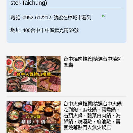
stel-Taichung)
電話
0952-612212
請說在棒城市看到
地址
400台中市中區繼光街59號
台中燒肉推薦|精選台中燒烤
餐廳
台中火鍋推薦|精選台中火鍋
吃到飽、麻辣鍋、鴛鴦鍋、
石頭火鍋、酸菜白肉鍋、海
鮮鍋、燒酒雞、麻油雞、壽
喜燒等熱門人氣火鍋店