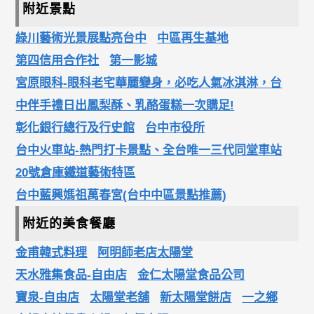
附近景點
綠川藝術光景展點亮台中
中區再生基地
第四信用合作社
第一影城
宮原眼科-眼科老宅華麗變身，必吃人氣冰淇淋，台
中伴手禮日出鳳梨酥、乳酪蛋糕一次購足!
彰化銀行總行及行史館
台中市役所
台中火車站-熱門打卡景點、全台唯一三代同堂車站
20號倉庫鐵道藝術特區
台中藍興媽祖萬春宮(台中中區景點推薦)
附近的美食餐廳
金甫韓式料理
阿明師老店太陽堂
天水雅集食品-自由店
金仁太陽堂食品公司
寶泉-自由店
太陽堂老舖
新太陽堂餅店
一之鄉