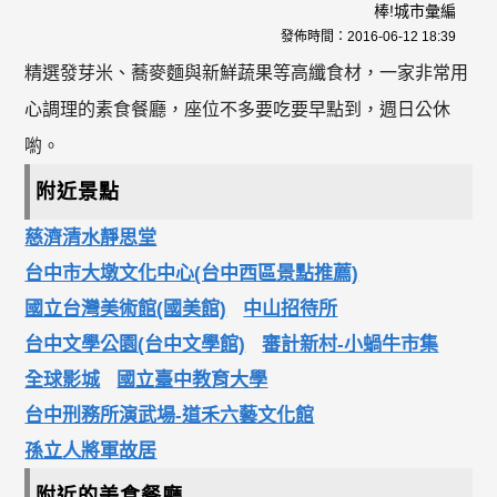
棒!城市彙編
發佈時間：
2016-06-12 18:39
精選發芽米、蕎麥麵與新鮮蔬果等高纖食材，一家非常用
心調理的素食餐廳，座位不多要吃要早點到，週日公休
喲。
附近景點
慈濟清水靜思堂
台中市大墩文化中心(台中西區景點推薦)
國立台灣美術館(國美館)
中山招待所
台中文學公園(台中文學館)
審計新村-小蝸牛市集
全球影城
國立臺中教育大學
台中刑務所演武場-道禾六藝文化館
孫立人將軍故居
附近的美食餐廳