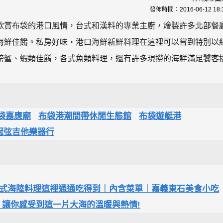
發佈時間：
2016-06-12 18:
欣賞布袋的港口風情，台式和漢料的專業主廚，燴製許多北部餐
海鮮佳餚。私房好味‧港口海鮮新鮮料理在這裡可以嘗到特別以
螃蟹、蝦類佳餚，各式魚類料理，還有許多現撈的海鮮滿足饕客
袋嘉應廟
布袋港潮間帶休閒生態館
布袋遊艇港
冠弦吉他樂器行
式海陸料理這裡通通吃得到｜內含菜單｜嘉義東石美食小吃
，讓你感受到這一片大海的溫暖與熱情!