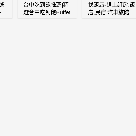
選
台中吃到飽推薦|精
找飯店-線上訂房,飯
、
選台中吃到飽Buffet
店,民宿,汽車旅館
、
自助餐廳
(訂房,找住宿,找民
白
宿)
燒
壽
火