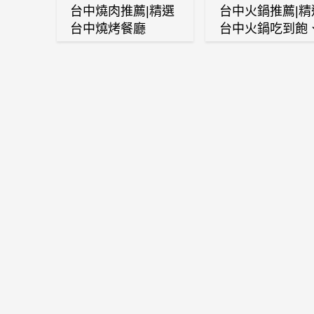
台中燒肉推薦|精選
台中火鍋推薦|精
台中燒烤餐廳
台中火鍋吃到飽
麻辣鍋、鴛鴦鍋
石頭火鍋、酸菜
肉鍋、海鮮鍋、
酒雞、麻油雞、
喜燒等熱門人氣
鍋店