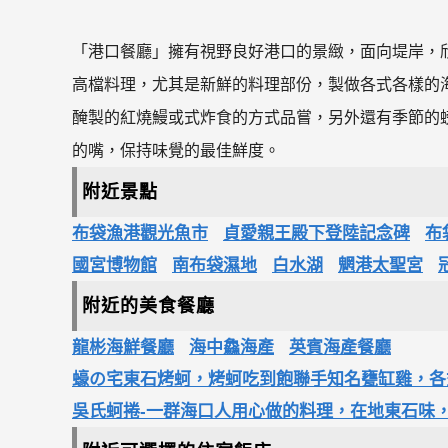
「港口餐廳」擁有視野良好港口的景緻，面向堤岸，
高檔料理，尤其是新鮮的料理部份，製做各式各樣的
醃製的紅燒鰻或式炸食的方式品嘗，另外還有季節的
的嘴，保持味覺的最佳鮮度。
附近景點
布袋漁港觀光魚市
貞愛親王殿下登陸記念碑
布
國宮博物館
南布袋濕地
白水湖
魍港太聖宮
附近的美食餐廳
龍彬海鮮餐廳
海中鱻海產
英賓海產餐廳
蠔の宅東石烤蚵，烤蚵吃到飽聯手知名甕缸雞，各
吳氏蚵捲-一群海口人用心做的料理，在地東石味