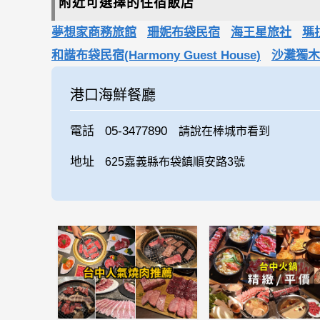
附近可選擇的住宿飯店
夢想家商務旅館
珊妮布袋民宿
海王星旅社
瑪拉
和諧布袋民宿(Harmony Guest House)
沙灘獨木
港口海鮮餐廳
電話
05-3477890
請說在棒城市看到
地址
625嘉義縣布袋鎮順安路3號