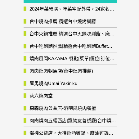
2024年菜預購、年菜宅配外帶，24家名店年菜推薦整理，圍爐輕鬆上菜團圓趣
台中燒肉推薦|精選台中燒烤餐廳
台中火鍋推薦|精選台中火鍋吃到飽、麻辣鍋、鴛鴦鍋、石頭火鍋、酸菜白肉鍋、海鮮鍋、燒酒雞、麻油雞、壽喜燒等熱門人氣火鍋店!
台中吃到飽推薦|精選台中吃到飽Buffet自助餐廳
燒肉風間KAZAMA-餐點|菜單|價位|訂位資訊
肉肉燒肉朝馬店(台中燒肉推薦)
屋馬燒肉Umai Yakiniku
茶六燒肉堂
森森燒肉公益店-酒吧風燒肉餐廳
肉肉燒肉五權西店|寵物友善餐廳(台中燒肉推薦)
湯棧公益店，大推燒酒雞鍋、麻油雞鍋暖暖有夠補