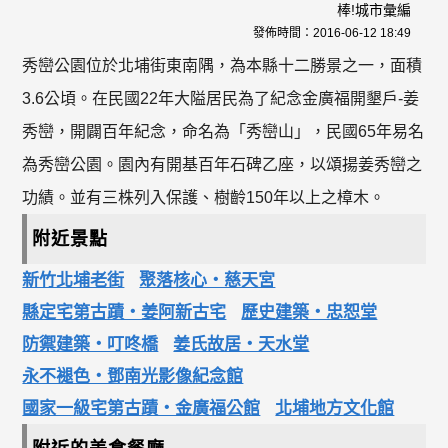
棒!城市彙編
發佈時間：
2016-06-12 18:49
秀巒公園位於北埔街東南隅，為本縣十二勝景之一，面積
3.6公頃。在民國22年大隘居民為了紀念金廣福開墾戶-姜
秀巒，開闢百年紀念，命名為「秀巒山」，民國65年易名
為秀巒公園。園內有開基百年石碑乙座，以頌揚姜秀巒之
功績。並有三株列入保護、樹齡150年以上之樟木。
附近景點
新竹北埔老街
聚落核心‧慈天宮
縣定宅第古蹟‧姜阿新古宅
歷史建築‧忠恕堂
防禦建築‧叮咚橋
姜氏故居‧天水堂
永不褪色‧鄧南光影像紀念館
國家一級宅第古蹟‧金廣福公館
北埔地方文化館