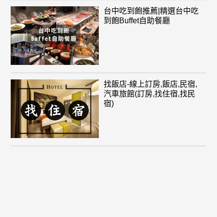
台中吃到飽推薦|精選台中吃
到飽Buffet自助餐廳
找飯店-線上訂房,飯店,民宿,
汽車旅館(訂房,找住宿,找民
宿)