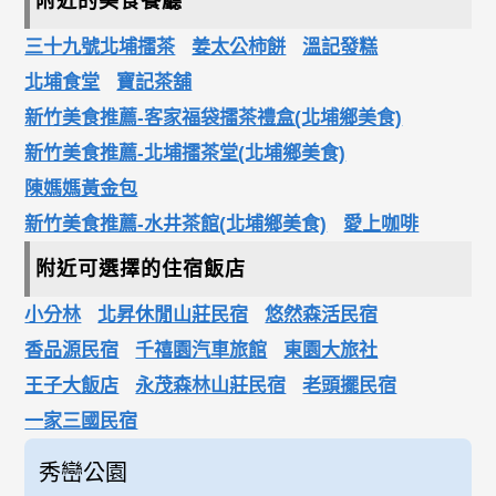
附近的美食餐廳
三十九號北埔擂茶
姜太公柿餅
溫記發糕
北埔食堂
寶記茶舖
新竹美食推薦-客家福袋擂茶禮盒(北埔鄉美食)
新竹美食推薦-北埔擂茶堂(北埔鄉美食)
陳媽媽黃金包
新竹美食推薦-水井茶館(北埔鄉美食)
愛上咖啡
附近可選擇的住宿飯店
小分林
北昇休閒山莊民宿
悠然森活民宿
香品源民宿
千禧園汽車旅館
東園大旅社
王子大飯店
永茂森林山莊民宿
老頭擺民宿
一家三國民宿
秀巒公園