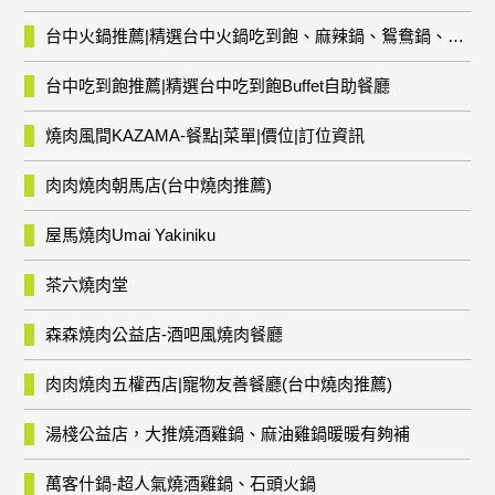
台中火鍋推薦|精選台中火鍋吃到飽、麻辣鍋、鴛鴦鍋、石頭火鍋、酸菜白肉鍋、海鮮鍋、燒酒雞、麻油雞、壽喜燒等熱門人氣火鍋店!
台中吃到飽推薦|精選台中吃到飽Buffet自助餐廳
燒肉風間KAZAMA-餐點|菜單|價位|訂位資訊
肉肉燒肉朝馬店(台中燒肉推薦)
屋馬燒肉Umai Yakiniku
茶六燒肉堂
森森燒肉公益店-酒吧風燒肉餐廳
肉肉燒肉五權西店|寵物友善餐廳(台中燒肉推薦)
湯棧公益店，大推燒酒雞鍋、麻油雞鍋暖暖有夠補
萬客什鍋-超人氣燒酒雞鍋、石頭火鍋