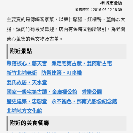
棒!城市彙編
發佈時間：
2016-06-12 18:39
主要賣的是傳統客家菜，以蒜仁豬腳、紅槽鴨、薑絲炒大
腸、爌肉竹筍最受歡迎。店內有舊時文物所吸引，為老闆
苦心蒐集的舊文物及古董。
附近景點
聚落核心‧慈天宮
縣定宅第古蹟‧姜阿新古宅
新竹北埔老街
防禦建築‧叮咚橋
姜氏故居‧天水堂
國家一級宅第古蹟‧金廣福公館
秀巒公園
歷史建築‧忠恕堂
永不褪色‧鄧南光影像紀念館
北埔地方文化館
附近的美食餐廳