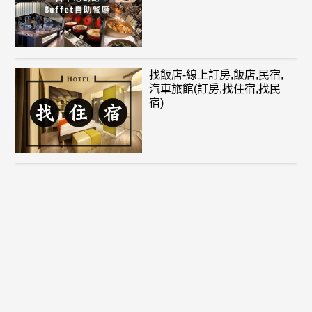
找飯店-線上訂房,飯店,民宿,
汽車旅館(訂房,找住宿,找民
宿)