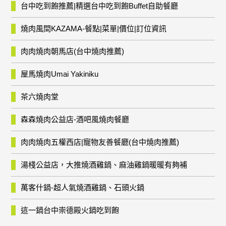
台中吃到飽推薦|精選台中吃到飽Buffet自助餐廳
燒肉風間KAZAMA-餐點|菜單|價位|訂位資訊
肉肉燒肉朝馬店(台中燒肉推薦)
屋馬燒肉Umai Yakiniku
茶六燒肉堂
森森燒肉公益店-酒吧風燒肉餐廳
肉肉燒肉五權西店|寵物友善餐廳(台中燒肉推薦)
湯棧公益店，大推燒酒雞鍋、麻油雞鍋暖暖有夠補
萬客什鍋-超人氣燒酒雞鍋、石頭火鍋
這一鍋台中崇德殿火鍋吃到飽