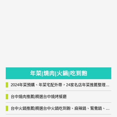
年菜|燒肉|火鍋|吃到飽
2024年菜預購、年菜宅配外帶，24家名店年菜推薦整理，圍爐輕鬆上菜團圓趣
台中燒肉推薦|精選台中燒烤餐廳
台中火鍋推薦|精選台中火鍋吃到飽、麻辣鍋、鴛鴦鍋、石頭火鍋、酸菜白肉鍋、海鮮鍋、燒酒雞、麻油雞、壽喜燒等熱門人氣火鍋店!