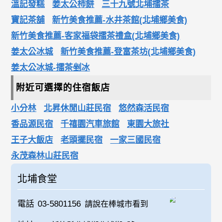
溫記發糕
姜太公柿餅
三十九號北埔擂茶
寶記茶舖
新竹美食推薦-水井茶館(北埔鄉美食)
新竹美食推薦-客家福袋擂茶禮盒(北埔鄉美食)
姜太公冰城
新竹美食推薦-登富茶坊(北埔鄉美食)
姜太公冰城-擂茶剉冰
附近可選擇的住宿飯店
小分林
北昇休閒山莊民宿
悠然森活民宿
香品源民宿
千禧園汽車旅館
東園大旅社
王子大飯店
老頭擺民宿
一家三國民宿
永茂森林山莊民宿
北埔食堂
電話
03-5801156
請說在棒城市看到