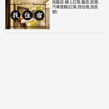
找飯店-線上訂房,飯店,民宿,
汽車旅館(訂房,找住宿,找民
宿)