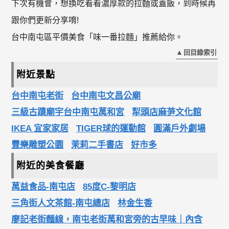
下次有機會，想換吃看看濃厚款的拉麵或蓋飯，到時候再
跟你們更新分享唷!
台中南屯區平價美食「味一番拉麵」推薦給你。
回目錄索引
附近景點
台中南屯老街
台中南屯文昌公廟
三級古蹟廟宇台中南屯萬和宮
犁頭店麻芛文化館
IKEA 宜家家居
TIGER球的運動館
圓滿戶外劇場
豐樂雕塑公園
茉莉二手書店
好市多
附近的美食餐廳
萬益食品-南屯店
85度C-黎明店
三角街人文茶館-南屯總店
林金生香
廖記老街麵線，南屯老街萬和宮旁的古早味｜內含