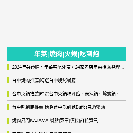
年菜|燒肉|火鍋|吃到飽
2024年菜預購、年菜宅配外帶，24家名店年菜推薦整理，圍爐輕鬆上菜團圓趣
台中燒肉推薦|精選台中燒烤餐廳
台中火鍋推薦|精選台中火鍋吃到飽、麻辣鍋、鴛鴦鍋、石頭火鍋、酸菜白肉鍋、海鮮鍋、燒酒雞、麻油雞、壽喜燒等熱門人氣火鍋店!
台中吃到飽推薦|精選台中吃到飽Buffet自助餐廳
燒肉風間KAZAMA-餐點|菜單|價位|訂位資訊