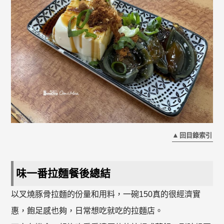
回目錄索引
味一番拉麵餐後總結
以叉燒豚骨拉麵的份量和用料，一碗150真的很經濟實
惠，飽足感也夠，日常想吃就吃的拉麵店。