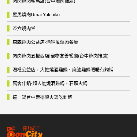
肉肉燒肉朝馬店(台中燒肉推薦)
屋馬燒肉Umai Yakiniku
茶六燒肉堂
森森燒肉公益店-酒吧風燒肉餐廳
肉肉燒肉五權西店|寵物友善餐廳(台中燒肉推薦)
湯棧公益店，大推燒酒雞鍋、麻油雞鍋暖暖有夠補
萬客什鍋-超人氣燒酒雞鍋、石頭火鍋
這一鍋台中崇德殿火鍋吃到飽