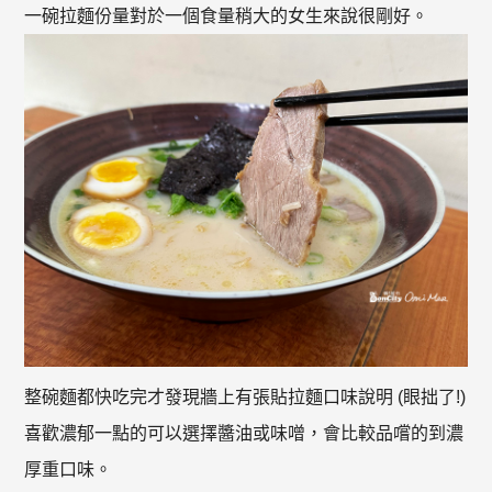
一碗拉麵份量對於一個食量稍大的女生來說很剛好。
整碗麵都快吃完才發現牆上有張貼拉麵口味說明 (眼拙了!)
喜歡濃郁一點的可以選擇醬油或味噌，會比較品嚐的到濃
厚重口味。