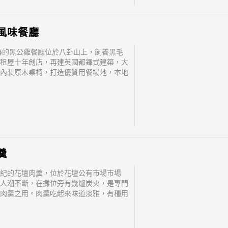
風味餐廳
開幕的黑公雞餐廳位於八卦山上，飼養黑毛
租屋十年創店，再建英國都鐸式建築，大
內裝原木桌椅，打造優質用餐場地，本地
產野菜創造八卦山上黑色奇雞，成為中部
廳。
羹
紀的花壇肉羹，位於花壇公有市場市場
人潮不斷，在攤位旁有幾爐炭火，是專門
肉羹之用。肉羹吃起來味道淡雅，有種用
來的細緻香氣，除了主角肉羹外，更放入
魚，讓一碗湯中，除了肉羹香味更添加了
滋味。除了好吃的肉羹外，焢肉飯也是人