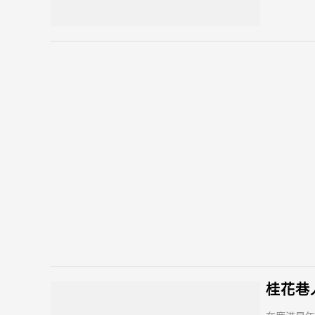
氣美食，焢
桂花巷