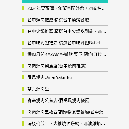
2024年菜預購、年菜宅配外帶，24家名店年菜推薦整理，圍爐輕鬆上菜團圓趣
台中燒肉推薦|精選台中燒烤餐廳
台中火鍋推薦|精選台中火鍋吃到飽、麻辣鍋、鴛鴦鍋、石頭火鍋、酸菜白肉鍋、海鮮鍋、燒酒雞、麻油雞、壽喜燒等熱門人氣火鍋店!
台中吃到飽推薦|精選台中吃到飽Buffet自助餐廳
燒肉風間KAZAMA-餐點|菜單|價位|訂位資訊
肉肉燒肉朝馬店(台中燒肉推薦)
屋馬燒肉Umai Yakiniku
茶六燒肉堂
森森燒肉公益店-酒吧風燒肉餐廳
肉肉燒肉五權西店|寵物友善餐廳(台中燒肉推薦)
湯棧公益店，大推燒酒雞鍋、麻油雞鍋暖暖有夠補