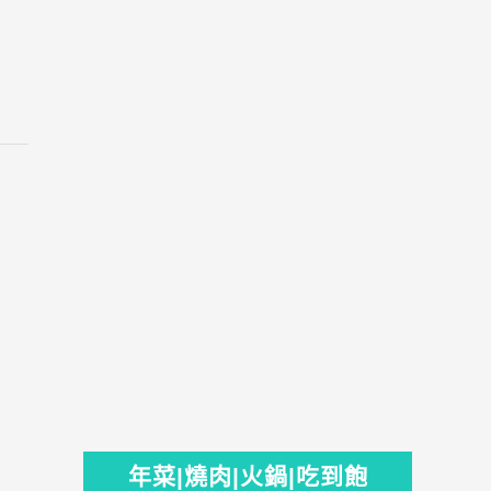
年菜|燒肉|火鍋|吃到飽