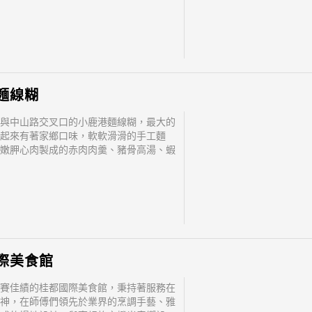
的老口味重現鹿港小鎮。 三代祖傳鹿港
丸，歡迎來您來試吃 採用大甲檳榔心芋
條狀，包上豬後
麵線糊
與中山路交叉口的小鹿港麵線糊，最大的
起來有著家鄉口味，軟軟滑滑的手工麵
嫩胛心肉製成的赤肉肉羹、豬骨高湯、蝦
及獨門配方，有著令人難以抗拒的傳統美
候再加上店裡特製的辣椒更是一絕。
際美食館
賽佳績的桂都國際美食館，秉持著服務在
神，在師傅們領先於業界的烹調手藝、雅