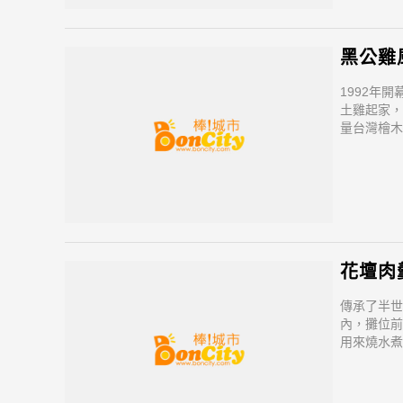
黑公雞
1992年
土雞起家，
量台灣檜木
食材加上山
最具特色餐
花壇肉
傳承了半世
內，攤位前
用來燒水煮
炭火熬煮出
了爽脆的魷
海鮮的鮮甜