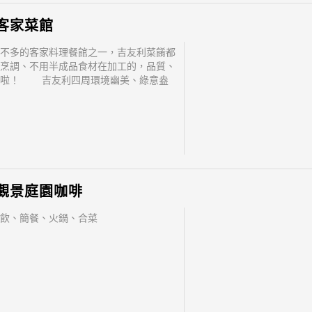
客家菜館
不多的客家料理餐館之一，吉友利菜餚都
烹調、不用半成品食材在加工的，品質、
讚啦！ 吉友利四周環境幽美、綠意盎
彰快速道路，交通方便；附近更有體育場
時常可見鐵馬騎士與慢跑者。日暮時分，
星火亮起，站在觀景台上，美麗盡入眼
客家菜館，是彰化
觀景庭園咖啡
飲、簡餐、火鍋、合菜