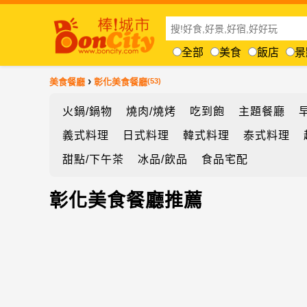
全部
美食
飯店
景
›
美食餐廳
彰化美食餐廳
(53)
火鍋/鍋物
燒肉/燒烤
吃到飽
主題餐廳
義式料理
日式料理
韓式料理
泰式料理
甜點/下午茶
冰品/飲品
食品宅配
彰化美食餐廳推薦