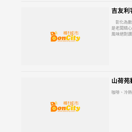
吉友利
彰化為數
是老闆精心
風味絕對
然，鄰近中
與八卦山，
當城市點點
簾。吉友利
山荷苑
咖啡、冷熱