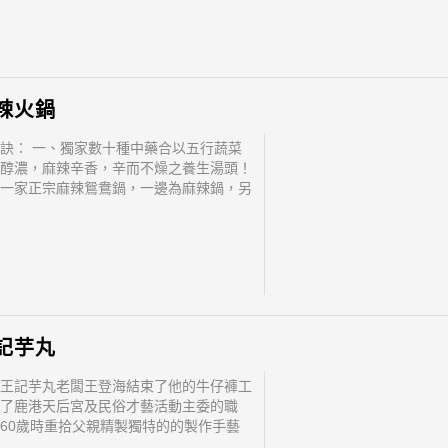
辣火鍋
訣： 一、獨家數十種中藥合以五行蔬菜
醇濃，麻辣辛香，辛而不燥之養生湯頭！
一家正宗麻辣鴛鴦鍋，一邊為麻辣鍋，另
東北酸菜白肉鍋或菊花養生鍋！ 三、中
傳承之麻辣鴛鴦鍋傳奇...古法漬白菜...盡
底揭秘！相關深度資料，請參閱本公司網
記芋丸
王記芋丸老闆王登海結束了他的牛仔褲工
了鹿港天后宮及民俗才藝活動主委的職
60歲時重拾父親精製獨特的的製作手藝
經營專業芋丸使中斷三十年的鹿港王記芋