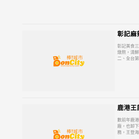
彰記麻
彰記美食三
燉熬，清鮮
二、全台第
一邊為道地
華美食文化
在彰記，徹
站！
鹿港王
數前年鹿港
廠，也卸下
務，王登海
，舊業新開