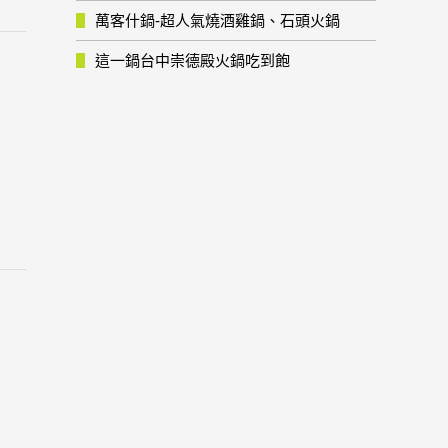
萬客什鍋-超人氣燒酒雞鍋、石頭火鍋
這一鍋台中崇德殿火鍋吃到飽