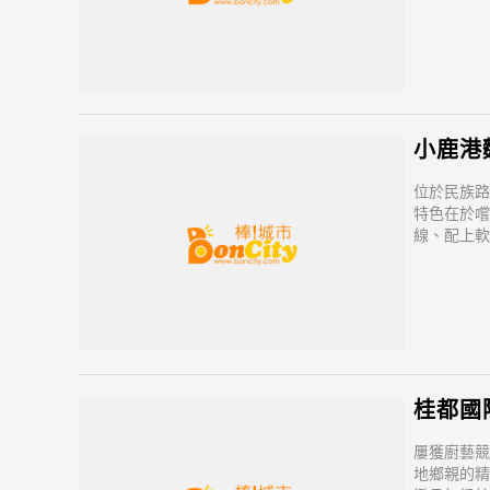
丸，六十年
王記專業芋
頭處理呈細
小鹿港
位於民族路
特色在於嚐
線、配上軟
米、油蔥酥
味。吃的時
桂都國
屢獲廚藝競
地鄉親的精