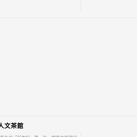
肉以木炭燻炊，有
人文茶館