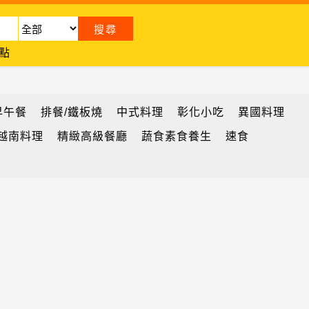
點
早午餐
排餐/鐵板燒
中式料理
彰化小吃
異國料理
越南料理
精緻高級餐廳
蔬食素食養生
速食