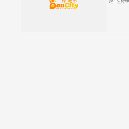
緻且無樑柱
備、專業且
會議、大宴
朋好友們在