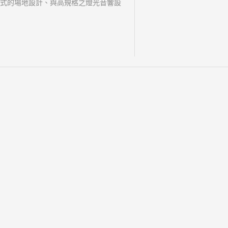
式的場地設計、與高規格之燈光音響設
優質的活動服務下，無論是小吃、喜宴、
小酌、工商團體聚餐等等，都能讓您與親
此同享每一刻幸福與歡樂的時光。