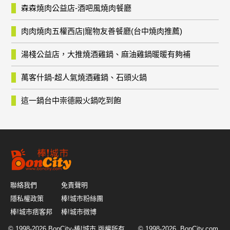
森森燒肉公益店-酒吧風燒肉餐廳
肉肉燒肉五權西店|寵物友善餐廳(台中燒肉推薦)
湯棧公益店，大推燒酒雞鍋、麻油雞鍋暖暖有夠補
萬客什鍋-超人氣燒酒雞鍋、石頭火鍋
這一鍋台中崇德殿火鍋吃到飽
聯絡我們
免責聲明
隱私權政策
棒!城市粉絲團
棒!城市痞客邦
棒!城市微博
© 1998-2026
BonCity-棒!城市
版權所有 © 1998-2026, BonCity.com