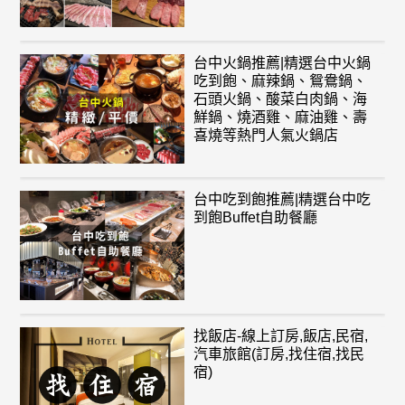
台中火鍋推薦|精選台中火鍋
吃到飽、麻辣鍋、鴛鴦鍋、
石頭火鍋、酸菜白肉鍋、海
鮮鍋、燒酒雞、麻油雞、壽
喜燒等熱門人氣火鍋店
台中吃到飽推薦|精選台中吃
到飽Buffet自助餐廳
找飯店-線上訂房,飯店,民宿,
汽車旅館(訂房,找住宿,找民
宿)