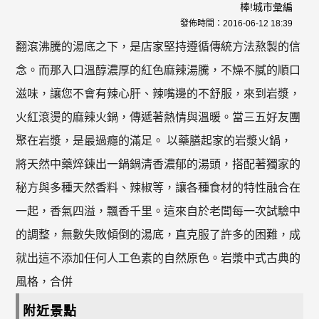
棒!城市彙編
發佈時間：
2016-06-12 18:39
翻滾沸騰的湯底之下，是店家堅持遵循傳統方法熬製的信
念。而那入口溫醇濃厚的紅色麻辣湯騰，不燥不膩的順口
滋味，讓您不會有辣心肝、辣嘴邊的不舒服，來到岩漿，
火紅滾燙的麻辣火鍋，傳遞著熱情與溫暖。當三五好友團
聚在岩漿，是最過癮的滿足。 以藥膳起家的岩漿火鍋，
將天然中藥焠鍊出一鍋鍋清香濃郁的湯頭，搭配著獨家的
秘方與多種天然香料、辣椒等，讓各種食材的特性融合在
一起，香氣四溢，飄香千里。這來自於老闆每一次試驗中
的調整，無數失敗傾倒的湯底，直克服了許多的困難，成
就出這不添加任何人工色素的自然原色。岩漿中式古典的
風格，合併
附近景點