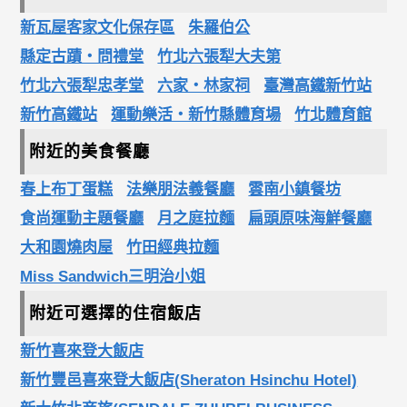
新瓦屋客家文化保存區
朱羅伯公
縣定古蹟‧問禮堂
竹北六張犁大夫第
竹北六張犁忠孝堂
六家‧林家祠
臺灣高鐵新竹站
新竹高鐵站
運動樂活‧新竹縣體育場
竹北體育館
附近的美食餐廳
春上布丁蛋糕
法樂朋法義餐廳
雲南小鎮餐坊
食尚運動主題餐廳
月之庭拉麵
扁頭原味海鮮餐廳
大和園燒肉屋
竹田經典拉麵
Miss Sandwich三明治小姐
附近可選擇的住宿飯店
新竹喜來登大飯店
新竹豐邑喜來登大飯店(Sheraton Hsinchu Hotel)