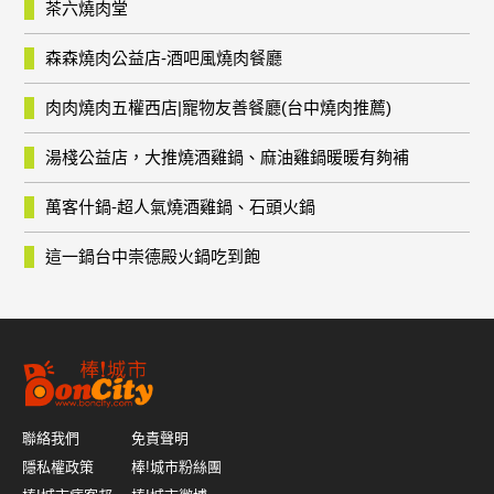
茶六燒肉堂
森森燒肉公益店-酒吧風燒肉餐廳
肉肉燒肉五權西店|寵物友善餐廳(台中燒肉推薦)
湯棧公益店，大推燒酒雞鍋、麻油雞鍋暖暖有夠補
萬客什鍋-超人氣燒酒雞鍋、石頭火鍋
這一鍋台中崇德殿火鍋吃到飽
聯絡我們
免責聲明
隱私權政策
棒!城市粉絲團