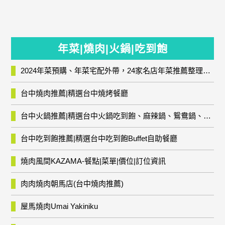
年菜|燒肉|火鍋|吃到飽
2024年菜預購、年菜宅配外帶，24家名店年菜推薦整理，圍爐輕鬆上菜團圓趣
台中燒肉推薦|精選台中燒烤餐廳
台中火鍋推薦|精選台中火鍋吃到飽、麻辣鍋、鴛鴦鍋、石頭火鍋、酸菜白肉鍋、海鮮鍋、燒酒雞、麻油雞、壽喜燒等熱門人氣火鍋店!
台中吃到飽推薦|精選台中吃到飽Buffet自助餐廳
燒肉風間KAZAMA-餐點|菜單|價位|訂位資訊
肉肉燒肉朝馬店(台中燒肉推薦)
屋馬燒肉Umai Yakiniku