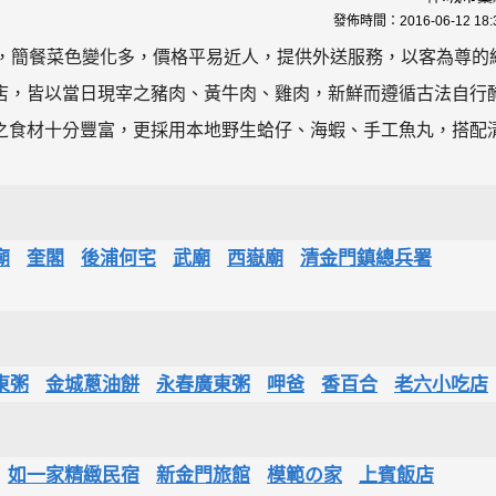
發佈時間：
2016-06-12 18:
亮，簡餐菜色變化多，價格平易近人，提供外送服務，以客為尊的
店，皆以當日現宰之豬肉、黃牛肉、雞肉，新鮮而遵循古法自行
之食材十分豐富，更採用本地野生蛤仔、海蝦、手工魚丸，搭配
廟
奎閣
後浦何宅
武廟
西嶽廟
清金門鎮總兵署
東粥
金城蔥油餅
永春廣東粥
呷爸
香百合
老六小吃店
如一家精緻民宿
新金門旅館
模範の家
上賓飯店