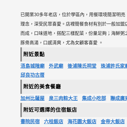
已開業30多年老店，位於學區內，用餐環境簡潔明
理念，深受民眾喜愛。店裡簡餐食材有別於一般加盟
而成，口味道地，搭配三樣配菜，份量足夠；海鮮粥
豚骨高湯，口感清爽，尤為女顧客喜愛 。
附近景點
浯島城隍廟
外武廟
後浦陳氏祠堂
珠浦許氏家
邱良功古厝
附近的美食餐廳
加州比薩屋
泉三肉粽大王
集成小吃部
聯成廣
附近可選擇的住宿飯店
書院民宿
六桂飯店
海花園大飯店
金帝大飯店