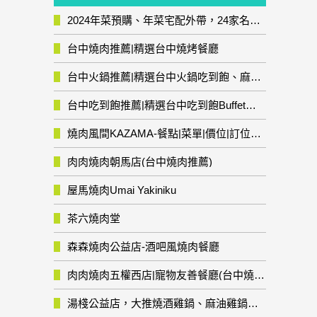
2024年菜預購、年菜宅配外帶，24家名店年菜推薦整理，圍爐輕鬆上菜團圓趣
台中燒肉推薦|精選台中燒烤餐廳
台中火鍋推薦|精選台中火鍋吃到飽、麻辣鍋、鴛鴦鍋、石頭火鍋、酸菜白肉鍋、海鮮鍋、燒酒雞、麻油雞、壽喜燒等熱門人氣火鍋店!
台中吃到飽推薦|精選台中吃到飽Buffet自助餐廳
燒肉風間KAZAMA-餐點|菜單|價位|訂位資訊
肉肉燒肉朝馬店(台中燒肉推薦)
屋馬燒肉Umai Yakiniku
茶六燒肉堂
森森燒肉公益店-酒吧風燒肉餐廳
肉肉燒肉五權西店|寵物友善餐廳(台中燒肉推薦)
湯棧公益店，大推燒酒雞鍋、麻油雞鍋暖暖有夠補