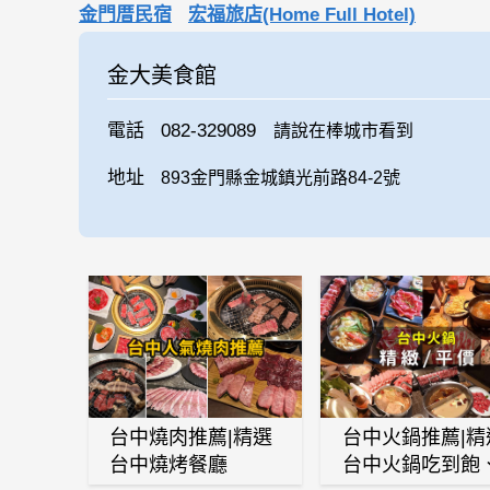
金門厝民宿
宏福旅店(Home Full Hotel)
金大美食館
電話
082-329089
請說在棒城市看到
地址
893金門縣金城鎮光前路84-2號
台中燒肉推薦|精選
台中火鍋推薦|精
台中燒烤餐廳
台中火鍋吃到飽