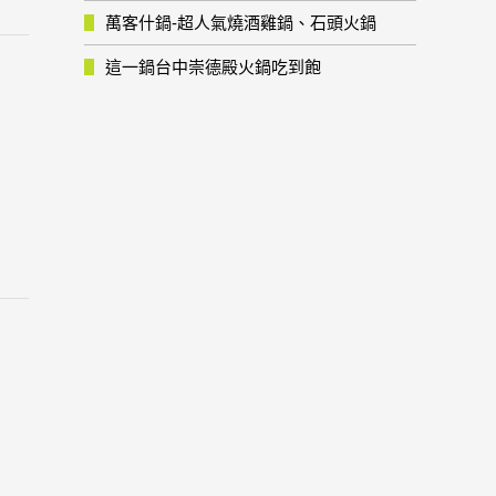
萬客什鍋-超人氣燒酒雞鍋、石頭火鍋
這一鍋台中崇德殿火鍋吃到飽