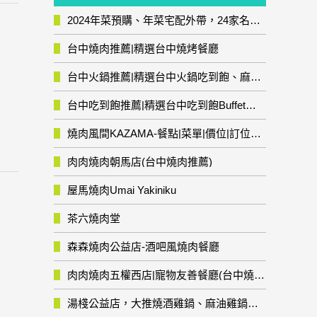
2024年菜預購、年菜宅配外帶，24家名店年菜推薦整理，圍爐輕鬆上菜團圓趣
台中燒肉推薦|精選台中燒烤餐廳
台中火鍋推薦|精選台中火鍋吃到飽、麻辣鍋、鴛鴦鍋、石頭火鍋、酸菜白肉鍋、海鮮鍋、燒酒雞、麻油雞、壽喜燒等熱門人氣火鍋店!
台中吃到飽推薦|精選台中吃到飽Buffet自助餐廳
燒肉風間KAZAMA-餐點|菜單|價位|訂位資訊
肉肉燒肉朝馬店(台中燒肉推薦)
屋馬燒肉Umai Yakiniku
茶六燒肉堂
森森燒肉公益店-酒吧風燒肉餐廳
肉肉燒肉五權西店|寵物友善餐廳(台中燒肉推薦)
湯棧公益店，大推燒酒雞鍋、麻油雞鍋暖暖有夠補