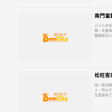
南門當
三十八年前
鴨。夫妻倆
麵線甚至火
食材，務求
暖、幸福的
松旺客
這一家店開
人，所以才
生意是為了
大湯圓十分
先撥個電話