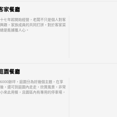
客家餐廳
十七年起開始經營，老闆不只是個人對客
興趣，家族成員的共同打拼，對於客家菜
總是能擄獲人心。
庭園餐廳
6000餘坪，庭園分為好幾個主題，在享
後，還可到庭園內走走，欣賞風景，非常
小來此用餐，且園區內有專用的停車場，
位之苦。