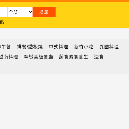
點
)
早午餐
排餐/鐵板燒
中式料理
新竹小吃
異國料理
越南料理
精緻高級餐廳
蔬食素食養生
速食