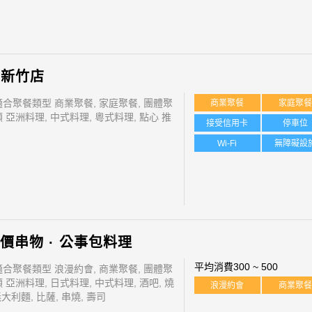
-新竹店
適合聚餐類型 商業聚餐, 家庭聚餐, 團體聚
商業聚餐
家庭聚
 亞洲料理, 中式料理, 粵式料理, 點心 推
接受信用卡
停車位
Wi-Fi
無障礙設
價串物 · 公事包料理
平均消費
300 ~ 500
適合聚餐類型 浪漫約會, 商業聚餐, 團體聚
 亞洲料理, 日式料理, 中式料理, 酒吧, 燒
浪漫約會
商業聚
義大利麵, 比薩, 串燒, 壽司