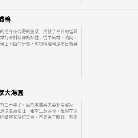
歸鴨
的隆冬夜偶得的靈感，成就了今日的當歸
秉持著對料理的熱忱，從中藥材、鴨肉、
候上不斷的研發，每項料理均是當日新鮮
在每個環扣上不輕忽，讓那股濃郁、溫
感受沁入人心。
家大湯圓
有三十年了，因為老闆與夫妻都是客家
想取名為松旺，希望生意興隆，但現在做
延續客家傳統美食，不是為了賺錢；客家
道地，頗受好評早早就賣完，來用餐之前
避免白跑一趟。