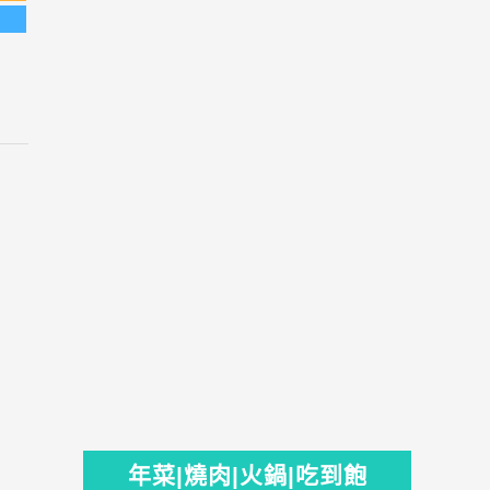
年菜|燒肉|火鍋|吃到飽