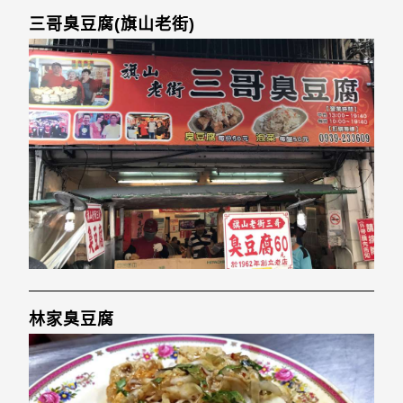
三哥臭豆腐(旗山老街)
林家臭豆腐