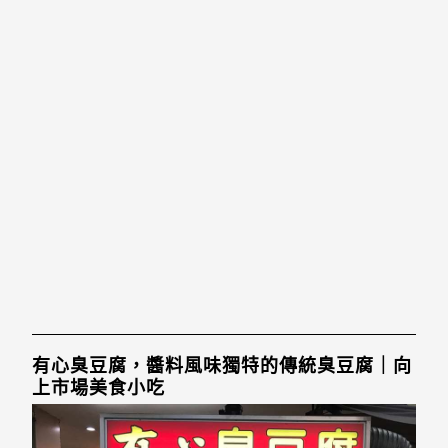
有心臭豆腐，醬料風味獨特的傳統臭豆腐｜向
上市場美食小吃