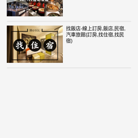
找飯店-線上訂房,飯店,民宿,
汽車旅館(訂房,找住宿,找民
宿)