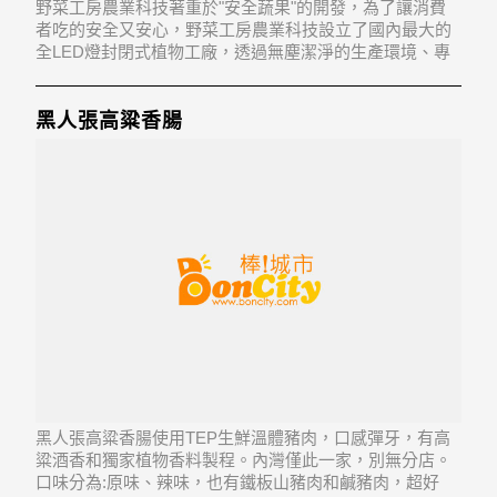
野菜工房農業科技著重於"安全蔬果"的開發，為了讓消費
者吃的安全又安心，野菜工房農業科技設立了國內最大的
全LED燈封閉式植物工廠，透過無塵潔淨的生產環境、專
業的蔬果栽培技術及高效能高品質的工廠管理經驗提供消
費者高營養價值、低生菌數及低硝酸鹽的頂級免洗蔬果，
為消費者帶來安全、衛生、健
黑人張高粱香腸
黑人張高粱香腸使用TEP生鮮溫體豬肉，口感彈牙，有高
粱酒香和獨家植物香料製程。內灣僅此一家，別無分店。
口味分為:原味、辣味，也有鐵板山豬肉和鹹豬肉，超好