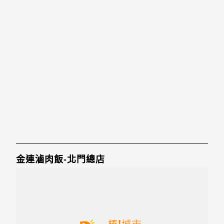
金連滷肉飯-北門總店