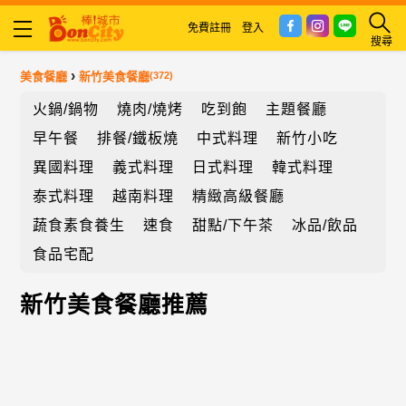
免費註冊
登入
搜尋
›
美食餐廳
新竹美食餐廳
(372)
火鍋/鍋物
燒肉/燒烤
吃到飽
主題餐廳
早午餐
排餐/鐵板燒
中式料理
新竹小吃
異國料理
義式料理
日式料理
韓式料理
泰式料理
越南料理
精緻高級餐廳
蔬食素食養生
速食
甜點/下午茶
冰品/飲品
食品宅配
新竹美食餐廳推薦