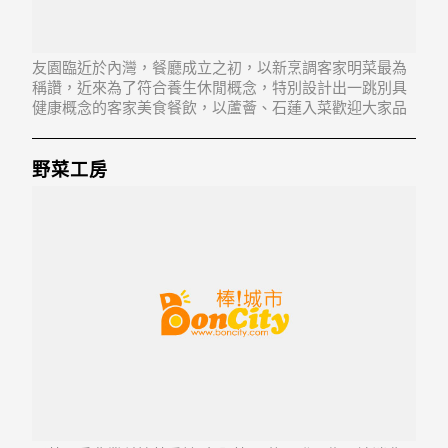
友園臨近於內灣，餐廳成立之初，以新烹調客家明菜最為
稱讚，近來為了符合養生休閒概念，特別設計出一跳別具
健康概念的客家美食餐飲，以蘆薈、石蓮入菜歡迎大家品
嚐。推薦菜色:客家豬腳、桂筍扣肉、桔葉粉腸、客家小
炒、冰涼醉元蹄(夏季提供)
野菜工房