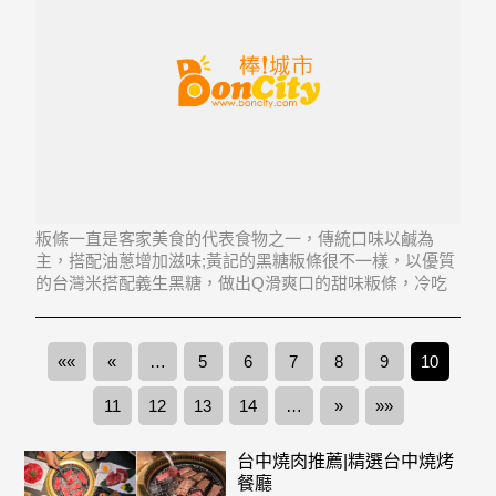
粄條一直是客家美食的代表食物之一，傳統口味以鹹為
主，搭配油蔥增加滋味;黃記的黑糖粄條很不一樣，以優質
的台灣米搭配義生黑糖，做出Q滑爽口的甜味粄條，冷吃
別具風味。
««
«
…
5
6
7
8
9
10
11
12
13
14
…
»
»»
台中燒肉推薦|精選台中燒烤
餐廳