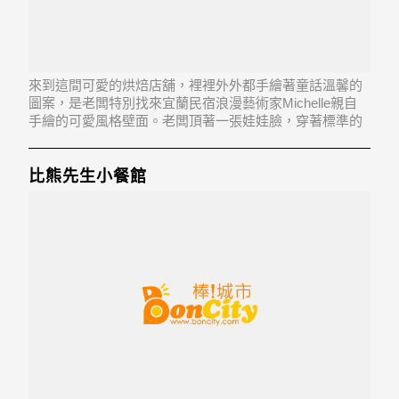
來到這間可愛的烘焙店舖，裡裡外外都手繪著童話溫馨的
圖案，是老闆特別找來宜蘭民宿浪漫藝術家Michelle親自
手繪的可愛風格壁面。老闆頂著一張娃娃臉，穿著標準的
廚師服，說明用魔法兔當LOGO，是因為兔子是愛乾淨又
無害的小動物，無辜的眼神及溫柔的外表，也與老闆神
似。而魔法兔正好說明老闆堅持使用乾淨無毒害
比熊先生小餐館