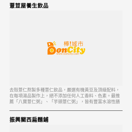
薏荳屋養生飲品
去殼薏仁熬製多種薏仁飲品，嚴選有機黃豆及頂級配料，
在每項湯品製作上，絕不添加任何人工香料、色素。最推
薦「八寶薏仁粥」、「芋頭薏仁粥」，皆有豐富水溶性膳
食纖維，讓你吃多了也沒有發胖之慮，是極養生的代餐。
振興關西扁麵鋪