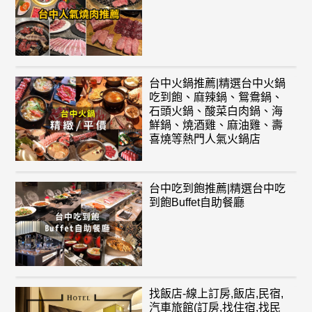
台中火鍋推薦|精選台中火鍋
吃到飽、麻辣鍋、鴛鴦鍋、
石頭火鍋、酸菜白肉鍋、海
鮮鍋、燒酒雞、麻油雞、壽
喜燒等熱門人氣火鍋店
台中吃到飽推薦|精選台中吃
到飽Buffet自助餐廳
找飯店-線上訂房,飯店,民宿,
汽車旅館(訂房,找住宿,找民