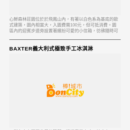
心鮮森林莊園位於於飛鳳山內，有著以白色系為基底的歐
式建築，園內相當大，入園費需100元，但可抵消費。園
區內的迎賓步道旁設置著繽紛可愛的小信箱，彷彿隨時可
以收到來自幸福國度的信，真是好不浪漫。
BAXTER義大利式極致手工冰淇淋