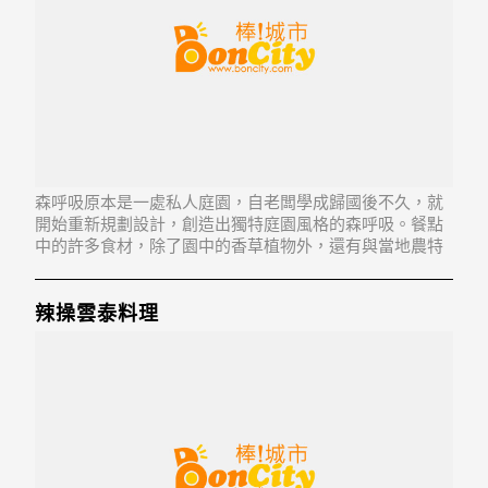
森呼吸原本是一處私人庭園，自老闆學成歸國後不久，就
開始重新規劃設計，創造出獨特庭園風格的森呼吸。餐點
中的許多食材，除了園中的香草植物外，還有與當地農特
產結合的風味，阿金姉的桔醬、紫蘇梅醬，都是其中之
一。老闆與主廚常多次討論菜色口味，不惜推翻不理想的
料理，要把品質控制到最好。就是這樣的用心與堅持，現
辣操雲泰料理
已