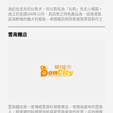
為紀念走失的比熊犬，所以取名為「比熊」先生小餐館。
成立於民國100年12月，其店家之特色產品為，由漁港直
送海鮮做的義大利餐點、老闆親自飛到拿坡里學習製作之
技巧的Pizza及比利時啤酒。店內裝潢以紅白色系，分享了
義式餐桌的美味，也收藏了比熊先生的故事。在孩子的高
度有個童趣的世界，無須在意別人的意見，帶
雲南麵店
雲南麵店是一家傳統雲南料理專賣店，老闆為道地的雲南
人，將家鄉的料理提供給喜愛雲南美食的民眾，店內簡樸