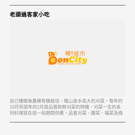
吃！歡迎老饕來品嚐喔~
老頭過客家小吃
自己種植無農藥有機栽培，喝山泉水長大的刈菜，每年的
10月到翌年的2月是品嘗新鮮刈菜的時機，刈菜一生的系
列料理就在這一段期間供應，品嘗刈菜、酸菜、福菜及梅
干菜大餐正是時候。推薦菜色:福菜麵線、鹽菜、梅干菜