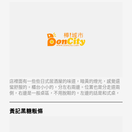
店裡面有一些些日式居酒屋的味道，暗黃的燈光，感覺還
蠻舒服的。櫃台小小的，分左右兩邊。位置也是分走道兩
側，右邊是一般桌區，不用脫鞋的。左邊的話是和式桌，
要脫鞋，價位並不昂貴。 招牌豬五花肉片很厚，超Q超彈
牙，肉質其實不差。頂級雪花牛，原味的肉感，油花分布
均勻撒一點點佐料就很美味。雞軟骨一整大盤，量超多
黃記黑糖粄條