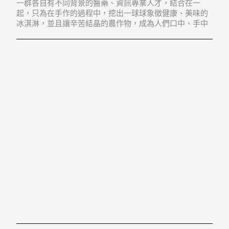
一群各自有不同背景的醫藥、資訊專業人才，結合在一
起，只為在手作的過程中，挖出一球球象徵健康、美味的
冰淇淋，並且讓辛苦結晶的農作物，成為人們口中、手中
的鑽石級美食，散發出台灣在地最永恆的光芒。他們認
為，真正的天之驕子，其實是來自台灣土地的農產品，而
冰淇淋只是一項載具，傳遞出原汁原味的農業風情。