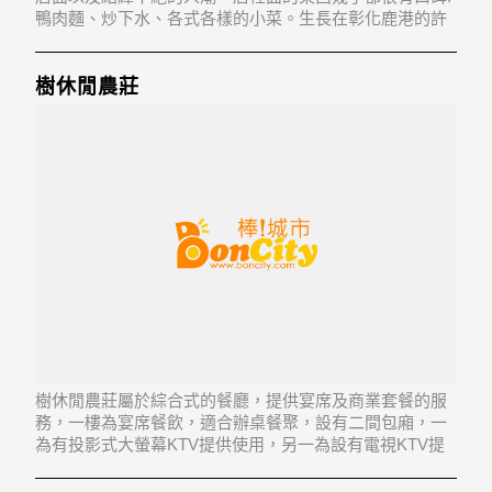
鴨肉麵、炒下水、各式各樣的小菜。生長在彰化鹿港的許
文河，十幾歲自己一個人上台北工作，在一家飯店打雜，
對烹調的事情興致勃勃，於是就偷偷的在廚師旁偷學，於
是奠定後來鴨肉許的蒸蒸日上。店裡東西幾乎都很有口
樹休閒農莊
樹休閒農莊屬於綜合式的餐廳，提供宴席及商業套餐的服
務，一樓為宴席餐飲，適合辦桌餐聚，設有二間包廂，一
為有投影式大螢幕KTV提供使用，另一為設有電視KTV提
供使用。二樓為休閒套餐，提供個人式餐點或人數較少的
朋友親人聚餐。